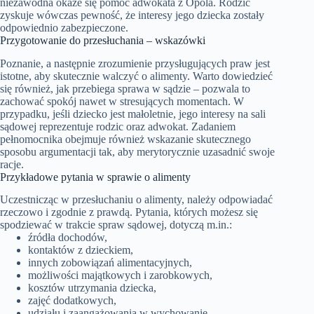
niezawodna okaże się pomoc adwokata z Opola. Rodzic
zyskuje wówczas pewność, że interesy jego dziecka zostały
odpowiednio zabezpieczone.
Przygotowanie do przesłuchania – wskazówki
Poznanie, a następnie zrozumienie przysługujących praw jest
istotne, aby skutecznie walczyć o alimenty. Warto dowiedzieć
się również, jak przebiega sprawa w sądzie – pozwala to
zachować spokój nawet w stresujących momentach. W
przypadku, jeśli dziecko jest małoletnie, jego interesy na sali
sądowej reprezentuje rodzic oraz adwokat. Zadaniem
pełnomocnika obejmuje również wskazanie skutecznego
sposobu argumentacji tak, aby merytorycznie uzasadnić swoje
racje.
Przykładowe pytania w sprawie o alimenty
Uczestnicząc w przesłuchaniu o alimenty, należy odpowiadać
rzeczowo i zgodnie z prawdą. Pytania, których możesz się
spodziewać w trakcie spraw sądowej, dotyczą m.in.:
źródła dochodów,
kontaktów z dzieckiem,
innych zobowiązań alimentacyjnych,
możliwości majątkowych i zarobkowych,
kosztów utrzymania dziecka,
zajęć dodatkowych,
udziału i zaangażowania w wychowanie,