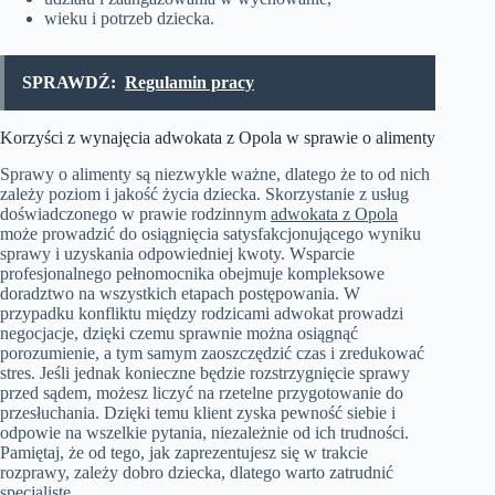
wieku i potrzeb dziecka.
SPRAWDŹ:
Regulamin pracy
Korzyści z wynajęcia adwokata z Opola w sprawie o alimenty
Sprawy o alimenty są niezwykle ważne, dlatego że to od nich
zależy poziom i jakość życia dziecka. Skorzystanie z usług
doświadczonego w prawie rodzinnym
adwokata z Opola
może prowadzić do osiągnięcia satysfakcjonującego wyniku
sprawy i uzyskania odpowiedniej kwoty. Wsparcie
profesjonalnego pełnomocnika obejmuje kompleksowe
doradztwo na wszystkich etapach postępowania. W
przypadku konfliktu między rodzicami adwokat prowadzi
negocjacje, dzięki czemu sprawnie można osiągnąć
porozumienie, a tym samym zaoszczędzić czas i zredukować
stres. Jeśli jednak konieczne będzie rozstrzygnięcie sprawy
przed sądem, możesz liczyć na rzetelne przygotowanie do
przesłuchania. Dzięki temu klient zyska pewność siebie i
odpowie na wszelkie pytania, niezależnie od ich trudności.
Pamiętaj, że od tego, jak zaprezentujesz się w trakcie
rozprawy, zależy dobro dziecka, dlatego warto zatrudnić
specjalistę.