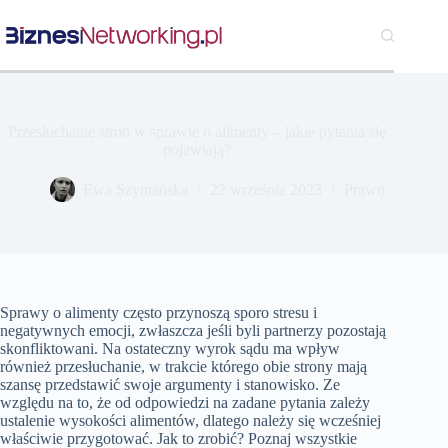
Przejdź
do
treści
Przesłuchanie stron w sprawie o alimenty – jakie pytania się
pojawiają?
Ewa Szymańska
22 września 2023
Prawo
Sprawy o alimenty często przynoszą sporo stresu i
negatywnych emocji, zwłaszcza jeśli byli partnerzy pozostają
skonfliktowani. Na ostateczny wyrok sądu ma wpływ
również przesłuchanie, w trakcie którego obie strony mają
szansę przedstawić swoje argumenty i stanowisko. Ze
względu na to, że od odpowiedzi na zadane pytania zależy
ustalenie wysokości alimentów, dlatego należy się wcześniej
właściwie przygotować. Jak to zrobić? Poznaj wszystkie