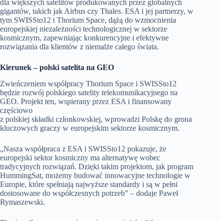
dla większych satelitów produkowanych przez globalnych
gigantów, takich jak Airbus czy Thales. ESA i jej partnerzy, w
tym SWISSto12 i Thorium Space, dążą do wzmocnienia
europejskiej niezależności technologicznej w sektorze
kosmicznym, zapewniając konkurencyjne i efektywne
rozwiązania dla klientów z niemalże całego świata.
Kierunek – polski satelita na GEO
Zwieńczeniem współpracy Thorium Space i SWISSto12
będzie rozwój polskiego satelity telekomunikacyjnego na
GEO. Projekt ten, wspierany przez ESA i finansowany
częściowo
z polskiej składki członkowskiej, wprowadzi Polskę do grona
kluczowych graczy w europejskim sektorze kosmicznym.
„Nasza współpraca z ESA i SWISSto12 pokazuje, że
europejski sektor kosmiczny ma alternatywę wobec
tradycyjnych rozwiązań. Dzięki takim projektom, jak program
HummingSat, możemy budować innowacyjne technologie w
Europie, które spełniają najwyższe standardy i są w pełni
dostosowane do współczesnych potrzeb” – dodaje Paweł
Rymaszewski.