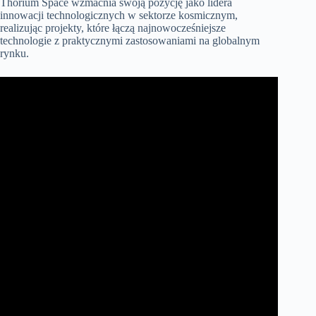
Thorium Space wzmacnia swoją pozycję jako lidera
innowacji technologicznych w sektorze kosmicznym,
realizując projekty, które łączą najnowocześniejsze
technologie z praktycznymi zastosowaniami na globalnym
rynku.