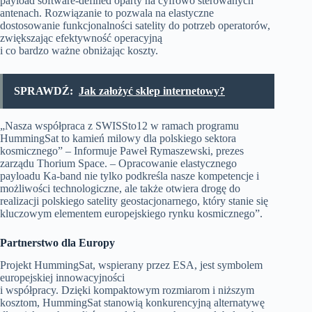
payload software-defined oparty na cyfrowo sterowanych
antenach. Rozwiązanie to pozwala na elastyczne
dostosowanie funkcjonalności satelity do potrzeb operatorów,
zwiększając efektywność operacyjną
i co bardzo ważne obniżając koszty.
SPRAWDŹ:
Jak założyć sklep internetowy?
„Nasza współpraca z SWISSto12 w ramach programu
HummingSat to kamień milowy dla polskiego sektora
kosmicznego” – Informuje Paweł Rymaszewski, prezes
zarządu Thorium Space. – Opracowanie elastycznego
payloadu Ka-band nie tylko podkreśla nasze kompetencje i
możliwości technologiczne, ale także otwiera drogę do
realizacji polskiego satelity geostacjonarnego, który stanie się
kluczowym elementem europejskiego rynku kosmicznego”.
Partnerstwo dla Europy
Projekt HummingSat, wspierany przez ESA, jest symbolem
europejskiej innowacyjności
i współpracy. Dzięki kompaktowym rozmiarom i niższym
kosztom, HummingSat stanowią konkurencyjną alternatywę