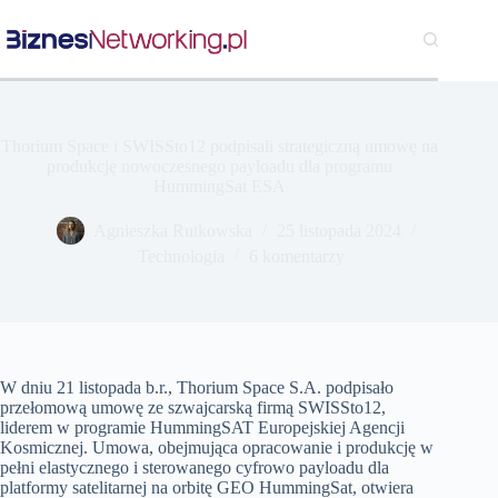
Przejdź
do
treści
Thorium Space i SWISSto12 podpisali strategiczną umowę na
produkcję nowoczesnego payloadu dla programu
HummingSat ESA
Agnieszka Rutkowska
25 listopada 2024
Technologia
6 komentarzy
W dniu 21 listopada b.r., Thorium Space S.A. podpisało
przełomową umowę ze szwajcarską firmą SWISSto12,
liderem w programie HummingSAT Europejskiej Agencji
Kosmicznej. Umowa, obejmująca opracowanie i produkcję w
pełni elastycznego i sterowanego cyfrowo payloadu dla
platformy satelitarnej na orbitę GEO HummingSat, otwiera