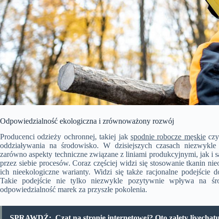
Odpowiedzialność ekologiczna i zrównoważony rozwój
Producenci odzieży ochronnej, takiej jak
spodnie robocze męskie
czy
oddziaływania na środowisko. W dzisiejszych czasach niezwykle 
zarówno aspekty techniczne związane z liniami produkcyjnymi, jak 
przez siebie procesów. Coraz częściej widzi się stosowanie tkanin ni
ich nieekologiczne warianty. Widzi się także racjonalne podejście 
Takie podejście nie tylko niezwykle pozytywnie wpływa na śro
odpowiedzialność marek za przyszłe pokolenia.
SPRAWDŹ:
Czat na stronie internetowej? Oto zalety livechat