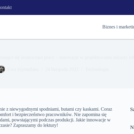
ontakt
Biznes i marketi
iające się środowisko pracy – innowacje w projektowaniu odzieży ro
Ewa Szymańska
24 listopada 2023
Technologia
znie z niewygodnymi spodniami, butami czy kaskami. Coraz
S
omfort i bezpieczeństwo pracowników. Nie zapomina się
padami, powstającymi podczas produkcji. Jakie innowacje w
zasie? Zapraszamy do lektury!
N