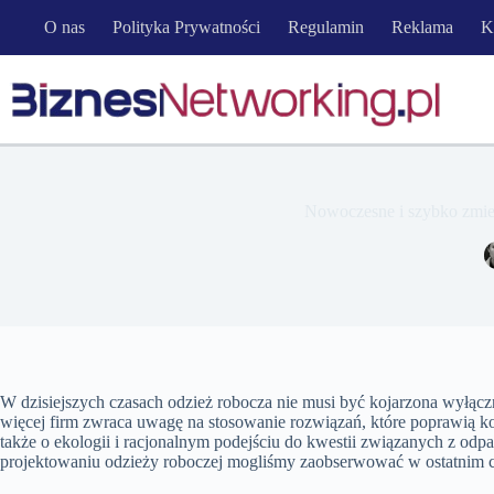
Przejdź
O nas
Polityka Prywatności
Regulamin
Reklama
K
do
treści
Nowoczesne i szybko zmien
W dzisiejszych czasach odzież robocza nie musi być kojarzona wyłąc
więcej firm zwraca uwagę na stosowanie rozwiązań, które poprawią k
także o ekologii i racjonalnym podejściu do kwestii związanych z od
projektowaniu odzieży roboczej mogliśmy zaobserwować w ostatnim c