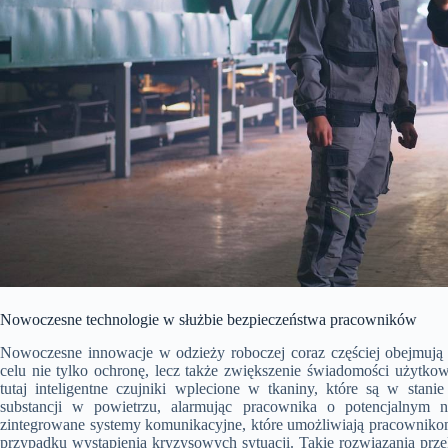
Nowoczesne technologie w służbie bezpieczeństwa pracowników
Nowoczesne innowacje w odzieży roboczej coraz częściej obejmują 
celu nie tylko ochronę, lecz także zwiększenie świadomości użytk
tutaj inteligentne czujniki wplecione w tkaniny, które są w sta
substancji w powietrzu, alarmując pracownika o potencjalnym 
zintegrowane systemy komunikacyjne, które umożliwiają pracownik
przypadku wystąpienia kryzysowych sytuacji. Takie rozwiązania prze