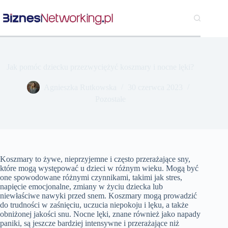
Przejdź
do
treści
Jak pomóc dziecku przezwyciężyć koszmary i nocne lęki?
Agnieszka Rutkowska
30 czerwca 2023
Pozostałe
Koszmary to żywe, nieprzyjemne i często przerażające sny,
które mogą występować u dzieci w różnym wieku. Mogą być
one spowodowane różnymi czynnikami, takimi jak stres,
napięcie emocjonalne, zmiany w życiu dziecka lub
niewłaściwe nawyki przed snem. Koszmary mogą prowadzić
do trudności w zaśnięciu, uczucia niepokoju i lęku, a także
obniżonej jakości snu. Nocne lęki, znane również jako napady
paniki, są jeszcze bardziej intensywne i przerażające niż