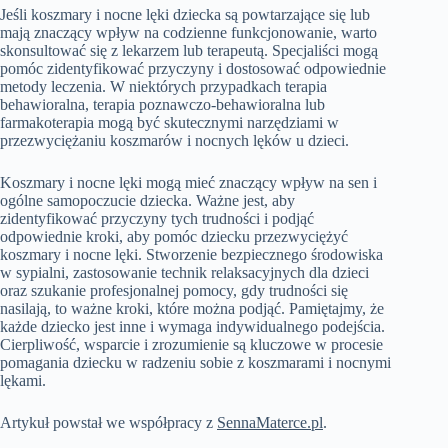
Jeśli koszmary i nocne lęki dziecka są powtarzające się lub
mają znaczący wpływ na codzienne funkcjonowanie, warto
skonsultować się z lekarzem lub terapeutą. Specjaliści mogą
pomóc zidentyfikować przyczyny i dostosować odpowiednie
metody leczenia. W niektórych przypadkach terapia
behawioralna, terapia poznawczo-behawioralna lub
farmakoterapia mogą być skutecznymi narzędziami w
przezwyciężaniu koszmarów i nocnych lęków u dzieci.
Koszmary i nocne lęki mogą mieć znaczący wpływ na sen i
ogólne samopoczucie dziecka. Ważne jest, aby
zidentyfikować przyczyny tych trudności i podjąć
odpowiednie kroki, aby pomóc dziecku przezwyciężyć
koszmary i nocne lęki. Stworzenie bezpiecznego środowiska
w sypialni, zastosowanie technik relaksacyjnych dla dzieci
oraz szukanie profesjonalnej pomocy, gdy trudności się
nasilają, to ważne kroki, które można podjąć. Pamiętajmy, że
każde dziecko jest inne i wymaga indywidualnego podejścia.
Cierpliwość, wsparcie i zrozumienie są kluczowe w procesie
pomagania dziecku w radzeniu sobie z koszmarami i nocnymi
lękami.
Artykuł powstał we współpracy z
SennaMaterce.pl
.