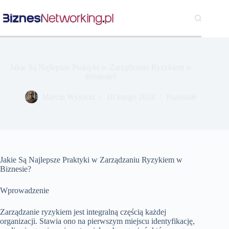
Przejdź
do
treści
Jakie Są Najlepsze Praktyki w Zarządzaniu Ryzykiem w
Biznesie?
Marcin Wysocki
10 lutego 2024
Pozostałe
Jakie Są Najlepsze Praktyki w Zarządzaniu Ryzykiem w
Biznesie?
Wprowadzenie
Zarządzanie ryzykiem jest integralną częścią każdej
organizacji. Stawia ono na pierwszym miejscu identyfikację,