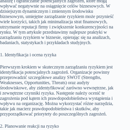
analizę i ograniczanie potencjalnych zagrożeń, które mogą
wpływać negatywnie na osiągnięcie celów biznesowych. W
dzisiejszym dynamicznym i zmiennym środowisku
biznesowym, umiejętne zarządzanie ryzykiem może przynieść
wiele korzyści, takich jak minimalizacja strat finansowych,
utrzymanie reputacji firmy i zwiększenie konkurencyjności na
rynku. W tym artykule przedstawimy najlepsze praktyki w
zarządzaniu ryzykiem w biznesie, opierając się na analizach,
badaniach, statystykach i przykładach studyjnych.
1. Identyfikacja i ocena ryzyka
Pierwszym krokiem w skutecznym zarządzaniu ryzykiem jest
identyfikacja potencjalnych zagrożeń. Organizacje powinny
przeprowadzić szczegółowe analizy SWOT (Strengths,
Weaknesses, Opportunities, Threats) oraz audyty
środowiskowe, aby zidentyfikować zarówno wewnętrzne, jak
i zewnętrzne czynniki ryzyka. Następnie należy ocenić te
zagrożenia pod kątem ich prawdopodobieństwa wystąpienia i
wpływu na organizację. Można wykorzystać różne narzędzia,
takie jak macierz prawdopodobieństwa i skutków, aby
przyporządkować priorytety do poszczególnych zagrożeń.
2. Planowanie reakcji na ryzyko