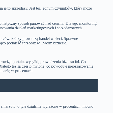
ą jego sprzedaży. Jest też jednym czynników, który może
automatyczny sposób panować nad cenami. Dlatego monitoring
planowania działań marketingowych i sprzedażowych.
iorców, którzy prowadzą handel w sieci. Sprawne
ząco podnieść sprzedaż w Twoim biznesie.
owizji portalu, wysyłki, prowadzenia biznesu itd. Co
Dlatego też są często mylone, co powoduje nieoszacowanie
i marżę w procentach.
a narzutu, o tyle działanie wyrażone w procentach, mocno