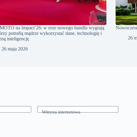
OTO na Impact’26: w erze nowego handlu wygrają
Nowoczesny
tórzy potrafią mądrze wykorzystać dane, technologię i
26 m
zną inteligencję
26 maja 2026
Witryna internetowa