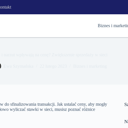
ontakt
Biznes i marketi
 i narzut wpływają na cenę? Zwiększenie sprzedaży w sieci
Ewa Szymańska
22 lutego 2023
Biznes i marketing
w do sfinalizowania transakcji. Jak ustalać ceny, aby mogły
S
łowo wyliczać stawki w sieci, musisz poznać różnice
N