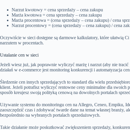
Narzut kwotowy = cena sprzedaży – cena zakupu
Marża kwotowa = cena sprzedaży – cena zakupu
Marża procentowa = (cena sprzedaży – cena zakupu) / cena spr
Narzut procentowy = (cena sprzedaży – cena zakupu) / cena za
Oczywiście w sieci dostępne są darmowe kalkulatory, które ułatwią C
narzutem w procentach.
Ustalanie cen w sieci
Jeżeli wiesz już, jak poprawnie wyliczyć marżę i narzut (aby nie traci
działań w e-commerce jest monitoring konkurencji i automatyzacja cen
Śledzenie cen innych sprzedających to standard dla wielu przedsiębior
klient. Jeżeli potrafisz wyliczyć rentowne ceny minimalne dla swoich
sposób kreujesz swoją polityką cenową na dowolnych portalach sprz
Używanie systemu do monitoringu cen na Allegro, Ceneo, Empiku, Ide
zaoszczędzić czas i zdobywać twarde dane na temat własnej branży, 
bezpośrednio na wybranych portalach sprzedażowych.
Takie działanie może poskutkować zwiększeniem sprzedaży, konkuren