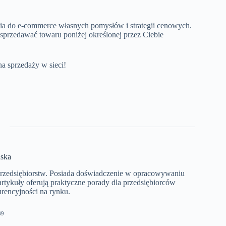
ia do e-commerce własnych pomysłów i strategii cenowych.
 sprzedawać towaru poniżej określonej przez Ciebie
na sprzedaży w sieci!
ska
przedsiębiorstw. Posiada doświadczenie w opracowywaniu
artykuły oferują praktyczne porady dla przedsiębiorców
rencyjności na rynku.
89