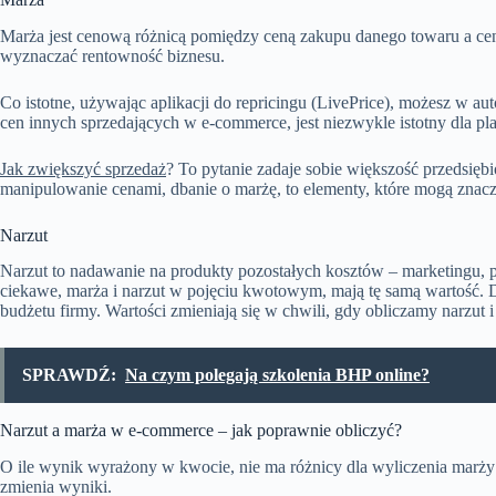
Marża jest cenową różnicą pomiędzy ceną zakupu danego towaru a cen
wyznaczać rentowność biznesu.
Co istotne, używając aplikacji do repricingu (LivePrice), możesz w 
cen innych sprzedających w e-commerce, jest niezwykle istotny dla 
Jak zwiększyć sprzedaż
? To pytanie zadaje sobie większość przedsięb
manipulowanie cenami, dbanie o marżę, to elementy, które mogą znac
Narzut
Narzut to nadawanie na produkty pozostałych kosztów – marketingu, pr
ciekawe, marża i narzut w pojęciu kwotowym, mają tę samą wartość. 
budżetu firmy. Wartości zmieniają się w chwili, gdy obliczamy narzut 
SPRAWDŹ:
Na czym polegają szkolenia BHP online?
Narzut a marża w e-commerce – jak poprawnie obliczyć?
O ile wynik wyrażony w kwocie, nie ma różnicy dla wyliczenia marży 
zmienia wyniki.