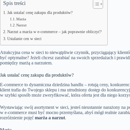
Spis treści
Jak ustalać cenę zakupu dla produktów?
Marża
Narzut
Narzut a marża w e-commerce – jak poprawnie obliczyć?
Ustalanie cen w sieci
Atrakcyjna cena w sieci to niewątpliwie czynnik, przyciągający klientó
być optymalne? Jeżeli chcesz zarabiać na swoich sprzedażach i prawid
pomiędzy marżą a narzutem.
Jak ustalać cenę zakupu dla produktów?
E-commerce to dynamiczna dziedzina handlu – rotują ceny, konkurenci,
klient trafia do Twojego sklepu i ma utrudniony dostęp do konkurencyj
w szybki sposób może zweryfikować, która oferta jest dla niego korzys
Wystawiając swój asortyment w sieci, jesteś nieustannie narażony na
w e-commerce musi być mocno przemyślana, abyś mógł realnie zarabiać
rozróżnienie pojęć
marża a narzut
.
Marża