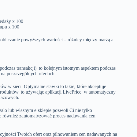
zedaży x 100
kupu x 100
i obliczanie powyższych wartości – różnicy między marżą a
ć podczas transakcji), to kolejnym istotnym aspektem podczas
 na poszczególnych ofertach.
ców w sieci. Optymalne stawki to takie, które akceptuje
 produktów, to używając aplikacji LivePrice, w automatyczny
edażowych.
alo lub własnym e-sklepie pozwoli Ci nie tylko
ale również zautomatyzować proces nadawania cen
cyjności Twoich ofert oraz pilnowaniem cen nadawanych na