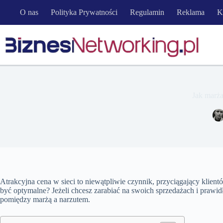
Przejdź
O nas
Polityka Prywatności
Regulamin
Reklama
K
do
treści
Jak marża
Atrakcyjna cena w sieci to niewątpliwie czynnik, przyciągający klientó
być optymalne? Jeżeli chcesz zarabiać na swoich sprzedażach i prawid
pomiędzy marżą a narzutem.