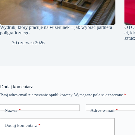
Wydruk, który pracuje na wizerunek – jak wybrać partnera
OTOM
poligraficznego
ci, k
sztuc
30 czerwca 2026
Dodaj komentarz
Twój adres email nie zostanie opublikowany.
Wymagane pola są oznaczone
*
Nazwa
*
Adres e-mail
*
Dodaj komentarz
*