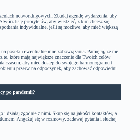
rzeniach networkingowych. Zbadaj agendę wydarzenia, aby
 Stwórz listę priorytetów, aby wiedzieć, z kim chcesz się
spotkania indywidualne, jeśli są możliwe, aby mieć większą
na posiłki i ewentualne inne zobowiązania. Pamiętaj, że nie
z te, które mają największe znaczenie dla Twoich celów
ania czasem, aby mieć dostęp do swojego harmonogramu i
zrobieniu przerw na odpoczynek, aby zachować odpowiedni
acy po pandemii?
i działaj zgodnie z nimi. Skup się na jakości kontaktów, a
za tłumem. Angażuj się w rozmowy, zadawaj pytania i słuchaj