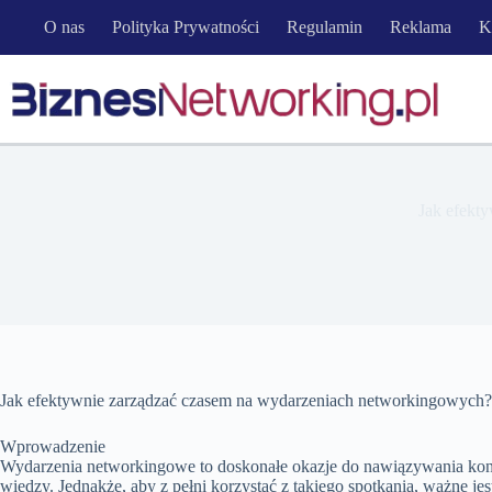
Przejdź
O nas
Polityka Prywatności
Regulamin
Reklama
K
do
treści
Jak efekt
Jak efektywnie zarządzać czasem na wydarzeniach networkingowych?
Wprowadzenie
Wydarzenia networkingowe to doskonałe okazje do nawiązywania k
wiedzy. Jednakże, aby z pełni korzystać z takiego spotkania, ważne je