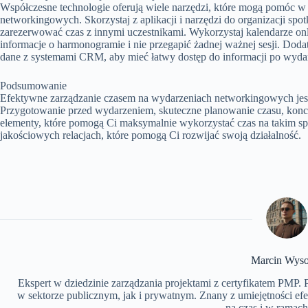
Współczesne technologie oferują wiele narzędzi, które mogą pomóc 
networkingowych. Skorzystaj z aplikacji i narzędzi do organizacji spo
zarezerwować czas z innymi uczestnikami. Wykorzystaj kalendarze onl
informacje o harmonogramie i nie przegapić żadnej ważnej sesji. Dod
dane z systemami CRM, aby mieć łatwy dostęp do informacji po wyda
Podsumowanie
Efektywne zarządzanie czasem na wydarzeniach networkingowych jest
Przygotowanie przed wydarzeniem, skuteczne planowanie czasu, konce
elementy, które pomogą Ci maksymalnie wykorzystać czas na takim spotk
jakościowych relacjach, które pomogą Ci rozwijać swoją działalność.
Marcin Wyso
Ekspert w dziedzinie zarządzania projektami z certyfikatem PMP.
w sektorze publicznym, jak i prywatnym. Znany z umiejętności ef
na czas i w ramach