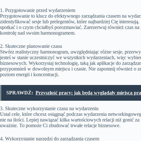
1. Przygotowanie przed wydarzeniem
Przygotowanie to klucz do efektywnego zarządzania czasem na wyda
zidentyfikować sesje lub prelegentów, które najbardziej Cię interesują.
spotkać i o czym chciałbyś porozmawiać. Zarezerwuj również czas na 
kontrolę nad swoim harmonogramem.
2. Skuteczne planowanie czasu
Stwórz realistyczny harmonogram, uwzględniając różne sesje, przerwy 
jesteś w stanie uczestniczyć we wszystkich wydarzeniach, więc wybier
biznesowych. Wykorzystaj technologię, taką jak aplikacje do zarządz
przypomnień w dowolnym miejscu i czasie. Nie zapomnij również o 
poziom energii i koncentracji.
SPRAWDŹ:
Przyszłość pracy: jak będą wyglądały miejsca pr
3. Skuteczne wykorzystanie czasu na wydarzeniu
Ustal cele, które chcesz osiągnąć podczas wydarzenia networkingowego 
nie na ilości. Lepiej nawiązać kilka wartościowych relacji niż gonić 
uważnie. To pomoże Ci zbudować trwałe relacje biznesowe.
4. Wykorzystanie narzędzi do zarządzania czasem