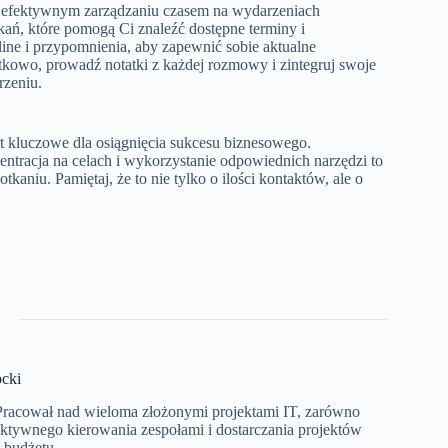
w efektywnym zarządzaniu czasem na wydarzeniach
tkań, które pomogą Ci znaleźć dostępne terminy i
ine i przypomnienia, aby zapewnić sobie aktualne
atkowo, prowadź notatki z każdej rozmowy i zintegruj swoje
rzeniu.
 kluczowe dla osiągnięcia sukcesu biznesowego.
ntracja na celach i wykorzystanie odpowiednich narzędzi to
aniu. Pamiętaj, że to nie tylko o ilości kontaktów, ale o
cki
 Pracował nad wieloma złożonymi projektami IT, zarówno
ektywnego kierowania zespołami i dostarczania projektów
 budżetu.