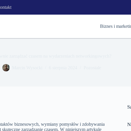
ontakt
Biznes i marketi
ywnie zarządzać czasem na wydarzeniach networkingowych?
Marcin Wysocki
6 sierpnia 2024
Pozostałe
S
ontaktów biznesowych, wymiany pomysłów i zdobywania
N
st skuteczne zarządzanie czasem. W niniejszym artykule