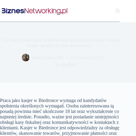
Przejdź
do
treści
Czy praca jako kasjer w Biedronce jest dobrze płatna? Poznaj
realne zarobki na tym stanowisku!
Marcin Wysocki
23 kwietnia 2025
Ile zarabia?
Praca jako kasjer w Biedronce wymaga od kandydatów
spełnienia określonych wymagań. Osoba zainteresowana tą
posadą powinna mieć ukończone 18 lat oraz wykształcenie co
najmniej średnie. Ponadto, ważne jest posiadanie umiejętności
obsługi kasy fiskalnej oraz komunikatywności w kontaktach z
klientami. Kasjer w Biedronce jest odpowiedzialny za obsługę
klientów, skanowanie towarów, przyjmowanie płatności oraz