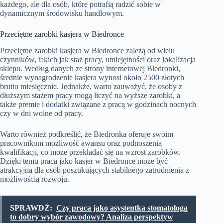
każdego, ale dla osób, które potrafią radzić sobie w
dynamicznym środowisku handlowym.
Przeciętne zarobki kasjera w Biedronce
Przeciętne zarobki kasjera w Biedronce zależą od wielu
czynników, takich jak staż pracy, umiejętności oraz lokalizacja
sklepu. Według danych ze strony internetowej Biedronki,
średnie wynagrodzenie kasjera wynosi około 2500 złotych
brutto miesięcznie. Jednakże, warto zauważyć, że osoby z
dłuższym stażem pracy mogą liczyć na wyższe zarobki, a
także premie i dodatki związane z pracą w godzinach nocnych
czy w dni wolne od pracy.
Warto również podkreślić, że Biedronka oferuje swoim
pracownikom możliwość awansu oraz podnoszenia
kwalifikacji, co może przekładać się na wzrost zarobków.
Dzięki temu praca jako kasjer w Biedronce może być
atrakcyjna dla osób poszukujących stabilnego zatrudnienia z
możliwością rozwoju.
SPRAWDŹ:
Czy praca jako asystentka stomatologa
to dobry wybór zawodowy? Analiza perspektyw