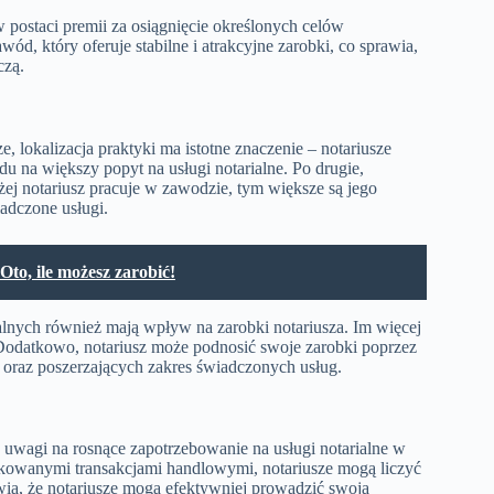
postaci premii za osiągnięcie określonych celów
wód, który oferuje stabilne i atrakcyjne zarobki, co sprawia,
czą.
 lokalizacja praktyki ma istotne znaczenie – notariusze
u na większy popyt na usługi notarialne. Po drugie,
 notariusz pracuje w zawodzie, tym większe są jego
iadczone usługi.
o, ile możesz zarobić!
alnych również mają wpływ na zarobki notariusza. Im więcej
 Dodatkowo, notariusz może podnosić swoje zarobki poprzez
 oraz poszerzających zakres świadczonych usług.
uwagi na rosnące zapotrzebowanie na usługi notarialne w
ikowanymi transakcjami handlowymi, notariusze mogą liczyć
rawia, że notariusze mogą efektywniej prowadzić swoją