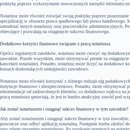
praktykę poprzez wykorzystanie nowoczesnych narzędzi informatyczn
Notariusz może również rozwijać swoją praktykę poprzez poszerzanie
specjalizację w obszarze prawa spadkowego lub prawa handlowego. Mo
zatrudniać innych notariuszy oraz pracowników administracyjnych. 
obiecujące i pozwalają na osiągnięcie sukcesu finansowego.
Dodatkowe korzyści finansowe związane z pracą notariusza
Oprócz regularnych zarobków, notariusz może cieszyć się dodatkowy
zawodzie. Przede wszystkim, może otrzymywać premie za osiągnięcie
kancelarii notarialnej. Ponadto, notariusz może liczyć na dodatkowe k
kursach doskonalących umiejętności zawodowe.
Notariusz może również korzystać z różnego rodzaju ulg podatkowyc
instytucje finansowe i ubezpieczeniowe. Ponadto, może otrzymywać pr
rekomendacje od zadowolonych klientów, co dodatkowo wpływa na j
pracą notariusza sprawiają, że jest to bardzo atrakcyjny zawód pod w
Jak zostać notariuszem i osiągnąć sukces finansowy w tym zawodzie?
Aby zostać notariuszem i osiągnąć sukces finansowy w tym zawodzie,
prawnicze oraz odbyć aplikację notarialną. Następnie trzeba zdobyć d
oraz zdanie egzaminu notarialnego. Po uzyskaniu nominacji na notarius