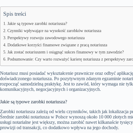
Spis treści
Jakie są typowe zarobki notariusza?
Czynniki wpływające na wysokość zarobków notariusza
Perspektywy rozwoju zawodowego notariusza
Dodatkowe korzyści finansowe związane z pracą notariusza
Jak zostać notariuszem i osiągnąć sukces finansowy w tym zawodzie?
Podsumowanie: Czy warto rozważyć karierę notariusza z perspektywy za
Notariusz musi posiadać wykształcenie prawnicze oraz odbyć aplikację
doświadczonego notariusza. Po pozytywnym zdanym egzaminie notaria
rozpocząć samodzielną praktykę. Jest to zawód, który wymaga nie tylk
komunikacyjnych, negocjacyjnych i organizacyjnych.
Jakie są typowe zarobki notariusza?
Zarobki notariusza zależą od wielu czynników, takich jak lokalizacja 
Średnie zarobki notariusza w Polsce wynoszą około 10 000 złotych mi
usługi notarialne jest większy, można zarobić nawet kilkanaście tysięc
prowizji od transakcji, co dodatkowo wpływa na jego dochody.