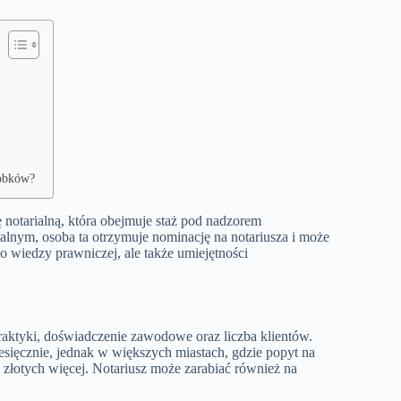
robków?
 notarialną, która obejmuje staż pod nadzorem
lnym, osoba ta otrzymuje nominację na notariusza i może
o wiedzy prawniczej, ale także umiejętności
praktyki, doświadczenie zawodowe oraz liczba klientów.
esięcznie, jednak w większych miastach, gdzie popyt na
y złotych więcej. Notariusz może zarabiać również na