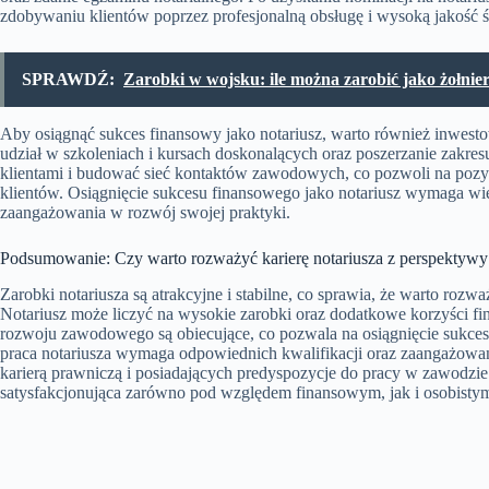
zdobywaniu klientów poprzez profesjonalną obsługę i wysoką jakość 
SPRAWDŹ:
Zarobki w wojsku: ile można zarobić jako żołnie
Aby osiągnąć sukces finansowy jako notariusz, warto również inwes
udział w szkoleniach i kursach doskonalących oraz poszerzanie zakres
klientami i budować sieć kontaktów zawodowych, co pozwoli na pozy
klientów. Osiągnięcie sukcesu finansowego jako notariusz wymaga w
zaangażowania w rozwój swojej praktyki.
Podsumowanie: Czy warto rozważyć karierę notariusza z perspektyw
Zarobki notariusza są atrakcyjne i stabilne, co sprawia, że warto roz
Notariusz może liczyć na wysokie zarobki oraz dodatkowe korzyści f
rozwoju zawodowego są obiecujące, co pozwala na osiągnięcie sukcesu
praca notariusza wymaga odpowiednich kwalifikacji oraz zaangażowan
karierą prawniczą i posiadających predyspozycje do pracy w zawodzie
satysfakcjonująca zarówno pod względem finansowym, jak i osobisty