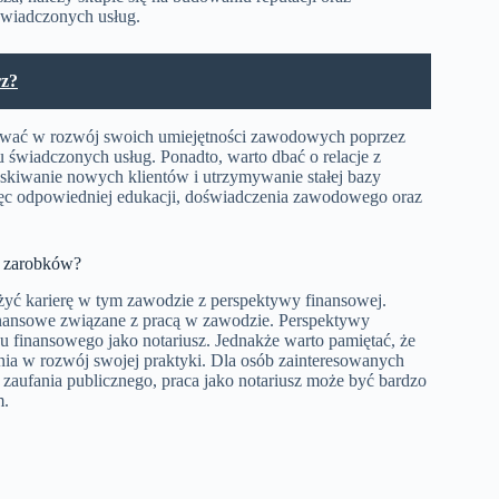
świadczonych usług.
rz?
tować w rozwój swoich umiejętności zawodowych poprzez
u świadczonych usług. Ponadto, warto dbać o relacje z
skiwanie nowych klientów i utrzymywanie stałej bazy
ięc odpowiedniej edukacji, doświadczenia zawodowego oraz
y zarobków?
ważyć karierę w tym zawodzie z perspektywy finansowej.
inansowe związane z pracą w zawodzie. Perspektywy
 finansowego jako notariusz. Jednakże warto pamiętać, że
ia w rozwój swojej praktyki. Dla osób zainteresowanych
 zaufania publicznego, praca jako notariusz może być bardzo
m.