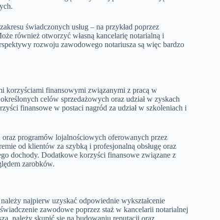
ych.
 zakresu świadczonych usług – na przykład poprzez
że również otworzyć własną kancelarię notarialną i
Perspektywy rozwoju zawodowego notariusza są więc bardzo
mi korzyściami finansowymi związanymi z pracą w
 określonych celów sprzedażowych oraz udział w zyskach
orzyści finansowe w postaci nagród za udział w szkoleniach i
h oraz programów lojalnościowych oferowanych przez
emie od klientów za szybką i profesjonalną obsługę oraz
ego dochody. Dodatkowe korzyści finansowe związane z
zględem zarobków.
 należy najpierw uzyskać odpowiednie wykształcenie
oświadczenie zawodowe poprzez staż w kancelarii notarialnej
za, należy skupić się na budowaniu reputacji oraz