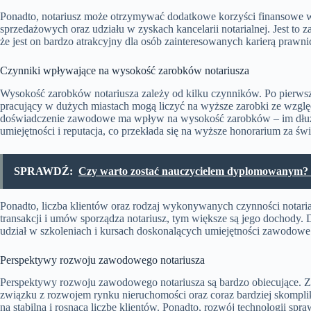
Ponadto, notariusz może otrzymywać dodatkowe korzyści finansowe w 
sprzedażowych oraz udziału w zyskach kancelarii notarialnej. Jest to za
że jest on bardzo atrakcyjny dla osób zainteresowanych karierą prawni
Czynniki wpływające na wysokość zarobków notariusza
Wysokość zarobków notariusza zależy od kilku czynników. Po pierwsze,
pracujący w dużych miastach mogą liczyć na wyższe zarobki ze względ
doświadczenie zawodowe ma wpływ na wysokość zarobków – im dłużej
umiejętności i reputacja, co przekłada się na wyższe honorarium za św
SPRAWDŹ:
Czy warto zostać nauczycielem dyplomowanym? Ot
Ponadto, liczba klientów oraz rodzaj wykonywanych czynności notari
transakcji i umów sporządza notariusz, tym większe są jego dochody.
udział w szkoleniach i kursach doskonalących umiejętności zawodowe
Perspektywy rozwoju zawodowego notariusza
Perspektywy rozwoju zawodowego notariusza są bardzo obiecujące. Z 
związku z rozwojem rynku nieruchomości oraz coraz bardziej skompl
na stabilną i rosnącą liczbę klientów. Ponadto, rozwój technologii sp