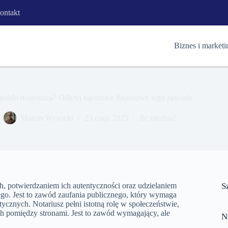
ontakt
Biznes i marketi
zarobki notariusza? Odkryj tajemnice finansowe tego zawodu
Marcin Wysocki
23 maja 2025
Ile zarabia?
ch, potwierdzaniem ich autentyczności oraz udzielaniem
S
o. Jest to zawód zaufania publicznego, który wymaga
ycznych. Notariusz pełni istotną rolę w społeczeństwie,
h pomiędzy stronami. Jest to zawód wymagający, ale
N