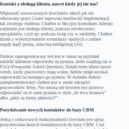
Kontakt z obsługą klienta, nawet kiedy jej nie ma?
Większość nowoczesnych livechatów takich jak ten
oferowany przez
Czater
zapewnia możliwość implementacji
tak zwanego chatbota. Chatbot to fikcyjny konsultant, którego
zadaniem jest obsługa klienta, podczas nieobecności
specjalistów, czyli np. podczas świąt czy w niedzielę. Chatbot
działa z wykorzystaniem scenariuszy opartych o zadane
reguły bądź prostą, sztuczną inteligencję (AI).
Dobrze zaprogramowany bot jest w stanie na przykład
udzielić klientom odpowiedzi na pytania, które znajdują się w
FAQ (Frequently Asked Question). Dzięki temu klient nawet
wtedy, kiedy pracownicy mają wolne, będzie mógł uzyskać
odpowiedzi na nurtujące go pytania. W dodatku dobrze
zaimplementowany chatbot jest w stanie odciążyć
pracowników firmy. Nie muszą oni bowiem bez przerwy
odpowiadać na te same pytania w stylu „ile trwa dostawa”
albo „jakie są formy płatności?”.
Pozyskiwanie nowych kontaktów do bazy CRM
Jedną z ciekawszych funkcjonalności livechatu jest opcja
pozyskiwania danych kontaktowych do bazy CRM. Czat