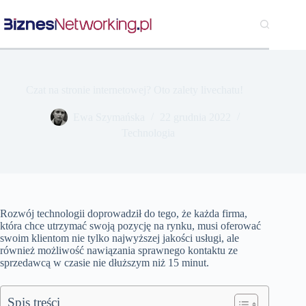
Przejdź
do
treści
Czat na stronie internetowej? Oto zalety livechatu!
Ewa Szymańska
22 grudnia 2022
Technologia
Rozwój technologii doprowadził do tego, że każda firma,
która chce utrzymać swoją pozycję na rynku, musi oferować
swoim klientom nie tylko najwyższej jakości usługi, ale
również możliwość nawiązania sprawnego kontaktu ze
sprzedawcą w czasie nie dłuższym niż 15 minut.
Spis treści