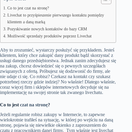
Co to jest czat na stronę?
Livechat to przyśpieszenie pierwszego kontaktu pomiędzy
klientem a daną marką
Pozyskiwanie nowych kontaktów do bazy CRM
Możliwość sprzedaży produktów poprzez Livechat
Aby to zrozumieć, wystarczy posłużyć się przykładem. Jesteś
klientem, który chce zakupić dany produkt bądź skorzystać z
usługi danego przedsiębiorstwa. Jednak zanim zdecydujesz się
na zakup, chcesz dowiedzieć się o pewnych szczegółach
związanych z ofertą. Próbujesz się dodzwonić do firmy, ale
nie udaje ci się. Co robisz? Czekasz na kontakt czy szukasz
potrzebnej rzeczy gdzie indziej? No właśnie! Dlatego właśnie,
coraz więcej firm i sklepów internetowych decyduje się na
implementację na swojej stronie tak zwanego livechatu.
Co to jest
czat na stronę
?
Jeżeli regularnie robisz zakupy w Internecie, to zapewne
wielokrotnie trafiłeś na sytuację, w której po wejściu na daną
stronę, pojawia się niewielkie okienko z zaproszeniem do
czatu z pracownikiem danej firmy. Tym właśnie jest livechat