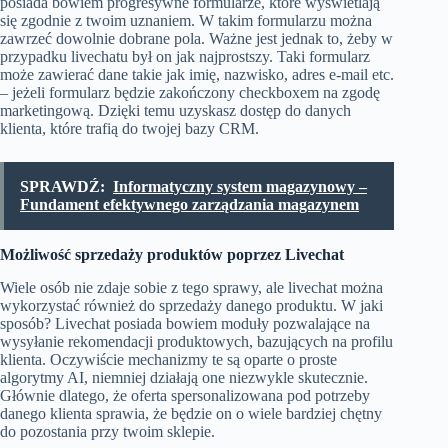
posiada bowiem progresywne formularze, które wyświetlają
się zgodnie z twoim uznaniem. W takim formularzu można
zawrzeć dowolnie dobrane pola. Ważne jest jednak to, żeby w
przypadku livechatu był on jak najprostszy. Taki formularz
może zawierać dane takie jak imię, nazwisko, adres e-mail etc.
– jeżeli formularz będzie zakończony checkboxem na zgodę
marketingową. Dzięki temu uzyskasz dostęp do danych
klienta, które trafią do twojej bazy CRM.
SPRAWDŹ:
Informatyczny system magazynowy –
Fundament efektywnego zarządzania magazynem
Możliwość sprzedaży produktów poprzez Livechat
Wiele osób nie zdaje sobie z tego sprawy, ale
livechat
można
wykorzystać również do sprzedaży danego produktu. W jaki
sposób? Livechat posiada bowiem moduły pozwalające na
wysyłanie rekomendacji produktowych, bazujących na profilu
klienta. Oczywiście mechanizmy te są oparte o proste
algorytmy AI, niemniej działają one niezwykle skutecznie.
Głównie dlatego, że oferta spersonalizowana pod potrzeby
danego klienta sprawia, że będzie on o wiele bardziej chętny
do pozostania przy twoim sklepie.