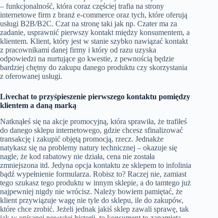
– funkcjonalność, która coraz częściej trafia na strony
internetowe firm z branż e-commerce oraz tych, które oferują
usługi B2B/B2C. Czat na stronę taki jak np. Czater ma za
zadanie, usprawnić pierwszy kontakt między konsumentem, a
klientem. Klient, który jest w stanie szybko nawiązać kontakt
z pracownikami danej firmy i który od razu uzyska
odpowiedzi na nurtujące go kwestie, z pewnością będzie
bardziej chętny do zakupu danego produktu czy skorzystania
z oferowanej usługi.
Livechat to przyśpieszenie pierwszego kontaktu pomiędzy
klientem a daną marką
Natknąłeś się na akcje promocyjną, która sprawiła, że trafiłeś
do danego sklepu internetowego, gdzie chcesz sfinalizować
transakcję i zakupić objętą promocją, rzecz. Jednakże
natykasz się na problemy natury technicznej – okazuje się
nagle, że kod rabatowy nie działa, cena nie została
zmniejszona itd. Jedyna opcja kontaktu ze sklepem to infolinia
bądź wypełnienie formularza. Robisz to? Raczej nie, zamiast
tego szukasz tego produktu w innym sklepie, a do tamtego już
najpewniej nigdy nie wrócisz. Należy bowiem pamiętać, że
klient przywiązuje wagę nie tyle do sklepu, ile do zakupów,
które chce zrobić. Jeżeli jednak jakiś sklep zawali sprawę, tak
jak w opisanej powyżej historii, to konsument to zapamięta.