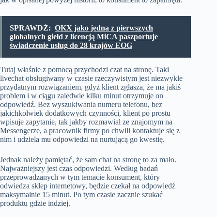
SPRAWDŹ:
OKX jako jedna z pierwszych
globalnych giełd z licencją MiCA paszportuje
świadczenie usług do 28 krajów EOG
Tutaj właśnie z pomocą przychodzi czat na stronę. Taki
livechat obsługiwany w czasie rzeczywistym jest niezwykle
przydatnym rozwiązaniem, gdyż klient zgłasza, że ma jakiś
problem i w ciągu zaledwie kilku minut otrzymuje on
odpowiedź. Bez wyszukiwania numeru telefonu, bez
jakichkolwiek dodatkowych czynności, klient po prostu
wpisuje zapytanie, tak jakby rozmawiał ze znajomym na
Messengerze, a pracownik firmy po chwili kontaktuje się z
nim i udziela mu odpowiedzi na nurtującą go kwestię.
Jednak należy pamiętać, że sam chat na stronę to za mało.
Najważniejszy jest czas odpowiedzi. Według badań
przeprowadzanych w tym temacie konsument, który
odwiedza sklep internetowy, będzie czekał na odpowiedź
maksymalnie 15 minut. Po tym czasie zacznie szukać
produktu gdzie indziej.