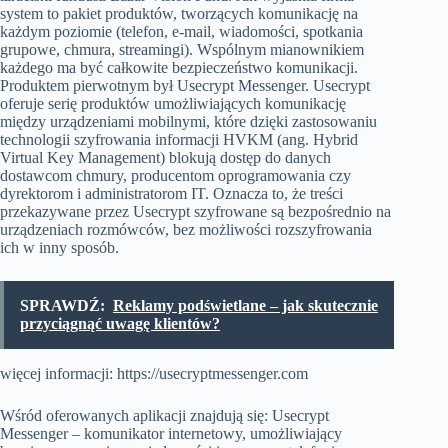
system to pakiet produktów, tworzących komunikację na
każdym poziomie (telefon, e-mail, wiadomości, spotkania
grupowe, chmura, streamingi). Wspólnym mianownikiem
każdego ma być całkowite bezpieczeństwo komunikacji.
Produktem pierwotnym był Usecrypt Messenger. Usecrypt
oferuje serię produktów umożliwiających komunikację
między urządzeniami mobilnymi, które dzięki zastosowaniu
technologii szyfrowania informacji HVKM (ang. Hybrid
Virtual Key Management) blokują dostęp do danych
dostawcom chmury, producentom oprogramowania czy
dyrektorom i administratorom IT. Oznacza to, że treści
przekazywane przez Usecrypt szyfrowane są bezpośrednio na
urządzeniach rozmówców, bez możliwości rozszyfrowania
ich w inny sposób.
SPRAWDŹ:
Reklamy podświetlane – jak skutecznie
przyciągnąć uwagę klientów?
więcej informacji: https://usecryptmessenger.com
Wśród oferowanych aplikacji znajdują się: Usecrypt
Messenger – komunikator internetowy, umożliwiający