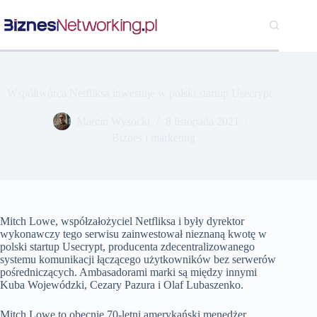
Przejdź
do
treści
Współtwórca Netfliksa inwestuje w polski startup Usecrypt
Marcin Wysocki
8 listopada 2021
Biznes i marketing
Mitch Lowe, współzałożyciel Netfliksa i były dyrektor
wykonawczy tego serwisu zainwestował nieznaną kwotę w
polski startup Usecrypt, producenta zdecentralizowanego
systemu komunikacji łączącego użytkowników bez serwerów
pośredniczących. Ambasadorami marki są między innymi
Kuba Wojewódzki, Cezary Pazura i Olaf Lubaszenko.
Mitch Lowe to obecnie 70-letni amerykański menedżer