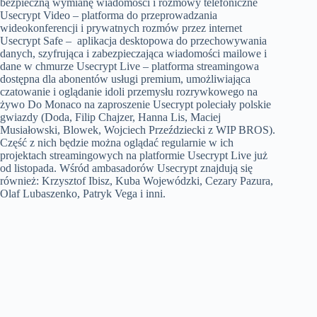
bezpieczną wymianę wiadomości i rozmowy telefoniczne
Usecrypt Video – platforma do przeprowadzania
wideokonferencji i prywatnych rozmów przez internet
Usecrypt Safe – aplikacja desktopowa do przechowywania
danych, szyfrująca i zabezpieczająca wiadomości mailowe i
dane w chmurze Usecrypt Live – platforma streamingowa
dostępna dla abonentów usługi premium, umożliwiająca
czatowanie i oglądanie idoli przemysłu rozrywkowego na
żywo Do Monaco na zaproszenie Usecrypt poleciały polskie
gwiazdy (Doda, Filip Chajzer, Hanna Lis, Maciej
Musiałowski, Blowek, Wojciech Przeździecki z WIP BROS).
Część z nich będzie można oglądać regularnie w ich
projektach streamingowych na platformie Usecrypt Live już
od listopada. Wśród ambasadorów Usecrypt znajdują się
również: Krzysztof Ibisz, Kuba Wojewódzki, Cezary Pazura,
Olaf Lubaszenko, Patryk Vega i inni.