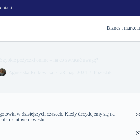
ontakt
Biznes i marketi
Szybkie pożyczki online – na co zwracać uwagę?
Agnieszka Rutkowska
28 maja 2024
Pozostałe
 gotówki w dzisiejszych czasach. Kiedy decydujemy się na
S
ilka istotnych kwestii.
N