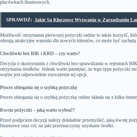
placówkach finansowych.
SPRAWDŹ:
Jakie Są Kluczowe Wyzwania w Zarządzaniu Ł
Możliwość otrzymania pierwszej pożyczki online to także korzyść, kt
oferują atrakcyjne warunki dla nowych klientów, co może być zachętą d
Chwilówki bez BIK i KRD – czy warto?
Decyzja o skorzystaniu z chwilówki bez sprawdzania w rejestrach B
otrzymania środków. Jednak warto pamiętać, że tego typu pożyczki m
ważne jest odpowiednie rozważenie tej opcji.
Proces ubiegania się o szybką pożyczkę
Proces ubiegania się o szybką pożyczkę online składa się z kilku isto
Kwota pożyczki – jaką warto wybrać?
Przed podjęciem decyzji należy dokładnie przemyśleć, jaką kwotę po
finansowe oraz cel, na jaki przeznaczymy uzyskane środki.