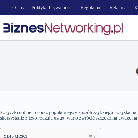
Przejdź
O nas
Polityka Prywatności
Regulamin
Reklama
K
do
treści
Pożyczki online to coraz popularniejszy sposób szybkiego pozyskania
skorzystanie z tego rodzaju usług, warto zwrócić szczególną uwagę na k
Spis treści