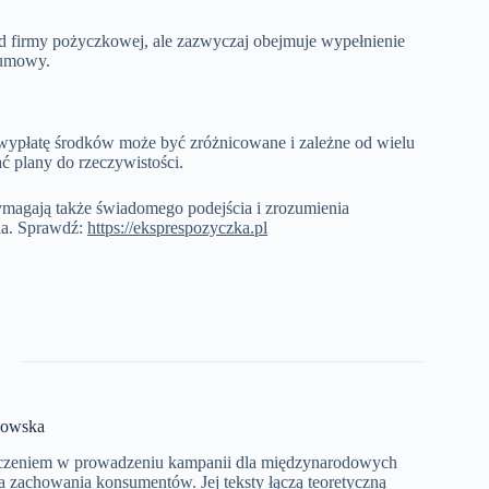
 od firmy pożyczkowej, ale zazwyczaj obejmuje wypełnienie
 umowy.
 wypłatę środków może być zróżnicowane i zależne od wielu
 plany do rzeczywistości.
ymagają także świadomego podejścia i zrozumienia
ia. Sprawdź:
https://eksprespozyczka.pl
kowska
dczeniem w prowadzeniu kampanii dla międzynarodowych
a zachowania konsumentów. Jej teksty łączą teoretyczną