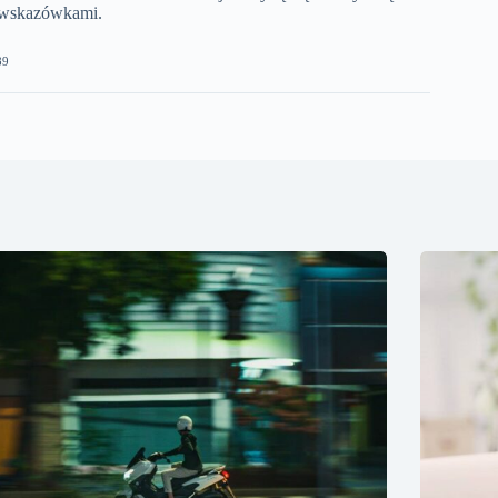
 wskazówkami.
89