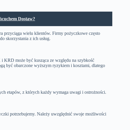
ańcuchem Dostaw?
óra przyciąga wielu klientów. Firmy pożyczkowe często
o skorzystania z ich usług.
IK i KRD może być kusząca ze względu na szybkość
ogą być obarczone wyższym ryzykiem i kosztami, dlatego
tnych etapów, z których każdy wymaga uwagi i ostrożności.
życzki potrzebujemy. Należy uwzględnić swoje możliwości