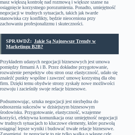
masz większą kontrolę nad rozmową i większe szanse na
osiągnięcie korzystnego porozumienia. Ponadto, umiejętność
negocjacji w trudnych sytuacjach, takich jak twarde
stanowiska czy konflikty, będzie nieoceniona przy
zachowaniu profesjonalizmu i skuteczności.
SPRAWDŹ:
Jakie Są Najnowsze Trendy w
Marketingu B2B?
Przykładem udanych negocjacji biznesowych jest umowa
pomiędzy firmami A i B. Przez dokładne przygotowanie,
rozważenie perspektyw obu stron oraz elastyczność, udało się
znaleźć punkty wspólne i zawrzeć umowę korzystną dla obu
firm. Dzięki temu obydwie strony zyskały nowe możliwości
rozwoju i zacieśniły swoje relacje biznesowe.
Podsumowując, sztuka negocjacji jest niezbędna do
odnoszenia sukcesów w dzisiejszym biznesowym
środowisku. Przygotowanie, elastyczność, wzajemne
korzyści, efektywna komunikacja oraz umiejętność negocjacji
w trudnych sytuacjach to kluczowe elementy, które pozwolą
osiągnąć lepsze wyniki i budować trwałe relacje biznesowe.
Zapamiętaj, że negocjacje to nie tylko walka o własne cele,