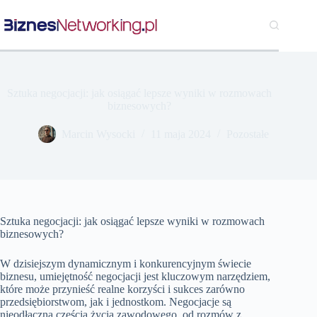
Przejdź
do
treści
Sztuka negocjacji: jak osiągać lepsze wyniki w rozmowach
biznesowych?
Marcin Wysocki
11 maja 2024
Pozostałe
Sztuka negocjacji: jak osiągać lepsze wyniki w rozmowach
biznesowych?
W dzisiejszym dynamicznym i konkurencyjnym świecie
biznesu, umiejętność negocjacji jest kluczowym narzędziem,
które może przynieść realne korzyści i sukces zarówno
przedsiębiorstwom, jak i jednostkom. Negocjacje są
nieodłączną częścią życia zawodowego, od rozmów z