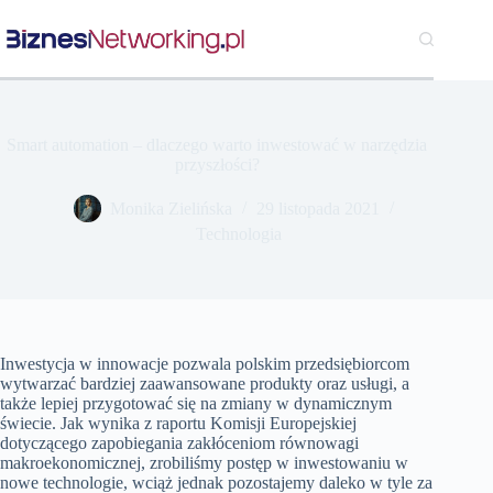
Przejdź
do
treści
Smart automation – dlaczego warto inwestować w narzędzia
przyszłości?
Monika Zielińska
29 listopada 2021
Technologia
Inwestycja w innowacje pozwala polskim przedsiębiorcom
wytwarzać bardziej zaawansowane produkty oraz usługi, a
także lepiej przygotować się na zmiany w dynamicznym
świecie. Jak wynika z raportu Komisji Europejskiej
dotyczącego zapobiegania zakłóceniom równowagi
makroekonomicznej, zrobiliśmy postęp w inwestowaniu w
nowe technologie, wciąż jednak pozostajemy daleko w tyle za