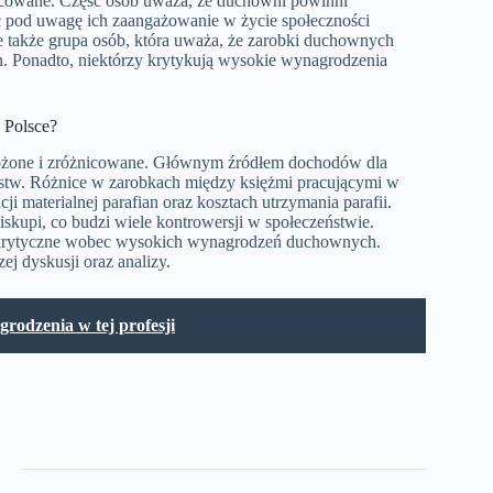
nicowane. Część osób uważa, że duchowni powinni
 pod uwagę ich zaangażowanie w życie społeczności
eje także grupa osób, która uważa, że zarobki duchownych
an. Ponadto, niektórzy krytykują wysokie wynagrodzenia
 Polsce?
łożone i zróżnicowane. Głównym źródłem dochodów dla
ństw. Różnice w zarobkach między księżmi pracującymi w
ji materialnej parafian oraz kosztach utrzymania parafii.
iskupi, co budzi wiele kontrowersji w społeczeństwie.
to krytyczne wobec wysokich wynagrodzeń duchownych.
ej dyskusji oraz analizy.
rodzenia w tej profesji