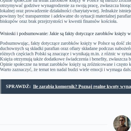
Opinie społeczne na temat zarobków księży w Polsce są bardzo zróż
otrzymywać godziwe wynagrodzenie za swoją pracę, zwłaszcza biorąc
lokalnej oraz prowadzenie działalności charytatywnej. Jednakże istni
powinny być transparentne i adekwatne do sytuacji materialnej parafi
biskupów oraz brak przejrzystości w kwestii finansów kościoła.
Wnioski i podsumowanie: Jakie są fakty dotyczące zarobków księży w
Podsumowując, fakty dotyczące zarobków księży w Polsce są dość z
duchownych są składki parafian oraz ofiary składane podczas naboże
różnych częściach Polski są znaczące i wynikają m.in. z różnic w sytuac
Księża otrzymują także dodatkowe świadczenia i benefity, zwłaszcza b
Opinie społeczne na temat zarobków księży są zróżnicowane i częs
Warto zaznaczyć, że temat ten nadal budzi wiele emocji i wymaga dalsz
SPRAWDŹ:
Ile zarabia komornik? Poznaj realne kwoty wynag