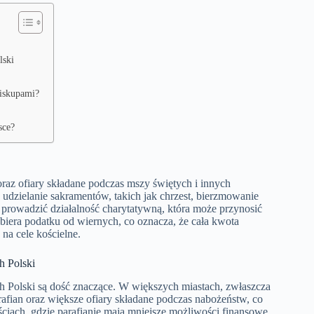
lski
biskupami?
sce?
raz ofiary składane podczas mszy świętych i innych
dzielanie sakramentów, takich jak chrzest, bierzmowanie
prowadzić działalność charytatywną, która może przynosić
biera podatku od wiernych, co oznacza, że cała kwota
 na cele kościelne.
h Polski
 Polski są dość znaczące. W większych miastach, zwłaszcza
afian oraz większe ofiary składane podczas nabożeństw, co
iach, gdzie parafianie mają mniejsze możliwości finansowe,