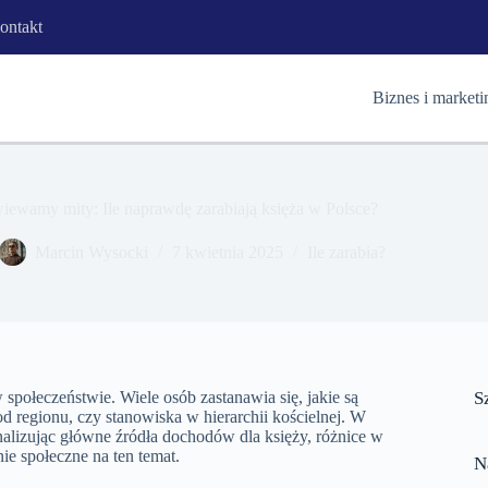
ontakt
Biznes i marketi
iewamy mity: Ile naprawdę zarabiają księża w Polsce?
Marcin Wysocki
7 kwietnia 2025
Ile zarabia?
społeczeństwie. Wiele osób zastanawia się, jakie są
S
 regionu, czy stanowiska w hierarchii kościelnej. W
analizując główne źródła dochodów dla księży, różnice w
ie społeczne na ten temat.
N