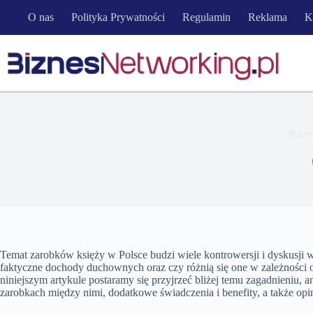
Przejdź
O nas
Polityka Prywatności
Regulamin
Reklama
K
do
treści
Rozw
Temat zarobków księży w Polsce budzi wiele kontrowersji i dyskusji w 
faktyczne dochody duchownych oraz czy różnią się one w zależności od
niniejszym artykule postaramy się przyjrzeć bliżej temu zagadnieniu, 
zarobkach między nimi, dodatkowe świadczenia i benefity, a także opin