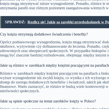
księża mogą otrzymywać niższe wynagrodzenie. Ponadto, różnice te
utrzymania parafii oraz różnym poziomem zaangażowania wiernych w 
SPRAWDŹ:
Rozlicz się! Jakie są zarobki przedszkolanek w Po
Czy księża otrzymują dodatkowe świadczenia i benefity?
Oprócz podstawowego wynagrodzenia, księża mogą otrzymywać dodatko
służbowe, wyżywienie czy dofinansowanie do leczenia. Ponadto, cz
zdrowotnych oraz ubezpieczeń społecznych. W przypadku biskupów i
mogą być znacznie bardziej rozbudowane, obejmując między innymi 
Jakie są różnice w zarobkach między księżmi pracującymi na parafiac
Różnice w zarobkach między księżmi pracującymi na parafiach a bisku
wyższe wynagrodzenie niż zwykli księża, co wynika z ich wyższego st
dostęp do szeregu dodatkowych benefitów i świadczeń, takich jak s
finansowe. Warto zaznaczyć, że różnice te budzą wiele kontrowersji w
nierówności społecznych.
Jakie są opinie społeczne na temat zarobków księży w Polsce?