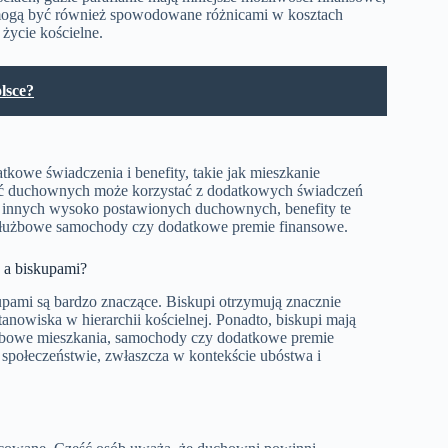
 mogą być również spowodowane różnicami w kosztach
życie kościelne.
lsce?
we świadczenia i benefity, takie jak mieszkanie
ęść duchownych może korzystać z dodatkowych świadczeń
 innych wysoko postawionych duchownych, benefity te
służbowe samochody czy dodatkowe premie finansowe.
h a biskupami?
pami są bardzo znaczące. Biskupi otrzymują znacznie
anowiska w hierarchii kościelnej. Ponadto, biskupi mają
łużbowe mieszkania, samochody czy dodatkowe premie
 społeczeństwie, zwłaszcza w kontekście ubóstwa i