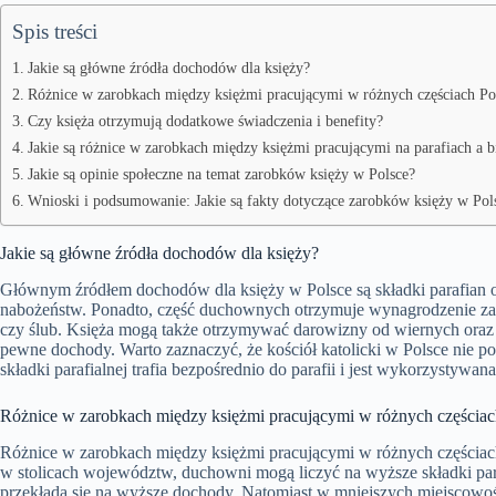
Spis treści
Jakie są główne źródła dochodów dla księży?
Różnice w zarobkach między księżmi pracującymi w różnych częściach Po
Czy księża otrzymują dodatkowe świadczenia i benefity?
Jakie są różnice w zarobkach między księżmi pracującymi na parafiach a 
Jakie są opinie społeczne na temat zarobków księży w Polsce?
Wnioski i podsumowanie: Jakie są fakty dotyczące zarobków księży w Pol
Jakie są główne źródła dochodów dla księży?
Głównym źródłem dochodów dla księży w Polsce są składki parafian o
nabożeństw. Ponadto, część duchownych otrzymuje wynagrodzenie za u
czy ślub. Księża mogą także otrzymywać darowizny od wiernych oraz 
pewne dochody. Warto zaznaczyć, że kościół katolicki w Polsce nie po
składki parafialnej trafia bezpośrednio do parafii i jest wykorzystywana
Różnice w zarobkach między księżmi pracującymi w różnych częściac
Różnice w zarobkach między księżmi pracującymi w różnych częściach
w stolicach województw, duchowni mogą liczyć na wyższe składki par
przekłada się na wyższe dochody. Natomiast w mniejszych miejscowośc