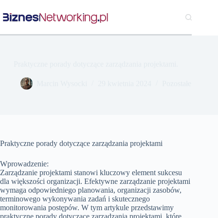
Przejdź
do
treści
Praktyczne porady dotyczące zarządzania projektami.
Marcin Wysocki
29 kwietnia 2024
Pozostałe
Praktyczne porady dotyczące zarządzania projektami
Wprowadzenie:
Zarządzanie projektami stanowi kluczowy element sukcesu
dla większości organizacji. Efektywne zarządzanie projektami
wymaga odpowiedniego planowania, organizacji zasobów,
terminowego wykonywania zadań i skutecznego
monitorowania postępów. W tym artykule przedstawimy
praktyczne porady dotyczące zarządzania projektami, które