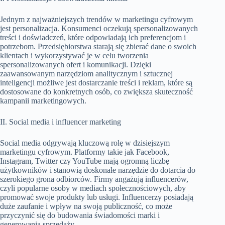
Jednym z najważniejszych trendów w marketingu cyfrowym
jest personalizacja. Konsumenci oczekują spersonalizowanych
treści i doświadczeń, które odpowiadają ich preferencjom i
potrzebom. Przedsiębiorstwa starają się zbierać dane o swoich
klientach i wykorzystywać je w celu tworzenia
spersonalizowanych ofert i komunikacji. Dzięki
zaawansowanym narzędziom analitycznym i sztucznej
inteligencji możliwe jest dostarczanie treści i reklam, które są
dostosowane do konkretnych osób, co zwiększa skuteczność
kampanii marketingowych.
II. Social media i influencer marketing
Social media odgrywają kluczową rolę w dzisiejszym
marketingu cyfrowym. Platformy takie jak Facebook,
Instagram, Twitter czy YouTube mają ogromną liczbę
użytkowników i stanowią doskonałe narzędzie do dotarcia do
szerokiego grona odbiorców. Firmy angażują influencerów,
czyli popularne osoby w mediach społecznościowych, aby
promować swoje produkty lub usługi. Influencerzy posiadają
duże zaufanie i wpływ na swoją publiczność, co może
przyczynić się do budowania świadomości marki i
generowania sprzedaży.