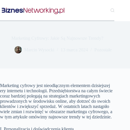
Przejdź
do
treści
Marketing Cyfrowy: Jakie Są Najnowsze Trendy?
Marcin Wysocki
13 marca 2024
Pozostałe
Marketing cyfrowy jest nieodłącznym elementem dzisiejszej
ery internetu i technologii. Przedsiębiorstwa na całym świecie
coraz bardziej polegają na strategiach marketingowych
prowadzonych w środowisku online, aby dotrzeć do swoich
klientów i zwiększyć sprzedaż. W ostatnich latach nastąpiło
wiele zmian i rozwinięć w obszarze marketingu cyfrowego, a
w tym artykule omówimy najnowsze trendy w tej dziedzinie.
I. Personalizacja i doświadczenia klienta