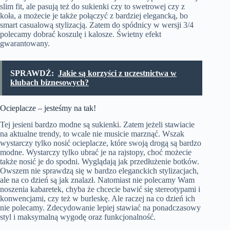
slim fit, ale pasują też do sukienki czy to swetrowej czy z
koła, a możecie je także połączyć z bardziej elegancką, bo
smart casualową stylizacją. Zatem do spódnicy w wersji 3/4
polecamy dobrać koszulę i kalosze. Świetny efekt
gwarantowany.
SPRAWDŹ:
Jakie są korzyści z uczestnictwa w
klubach biznesowych?
Ocieplacze – jesteśmy na tak!
Tej jesieni bardzo modne są sukienki. Zatem jeżeli stawiacie
na aktualne trendy, to wcale nie musicie marznąć. Wszak
wystarczy tylko nosić ocieplacze, które swoją drogą są bardzo
modne. Wystarczy tylko ubrać je na rajstopy, choć możecie
także nosić je do spodni. Wyglądają jak przedłużenie botków.
Owszem nie sprawdzą się w bardzo eleganckich stylizacjach,
ale na co dzień są jak znalazł. Natomiast nie polecamy Wam
noszenia kabaretek, chyba że chcecie bawić się stereotypami i
konwencjami, czy też w burleskę. Ale raczej na co dzień ich
nie polecamy. Zdecydowanie lepiej stawiać na ponadczasowy
styl i maksymalną wygodę oraz funkcjonalność.