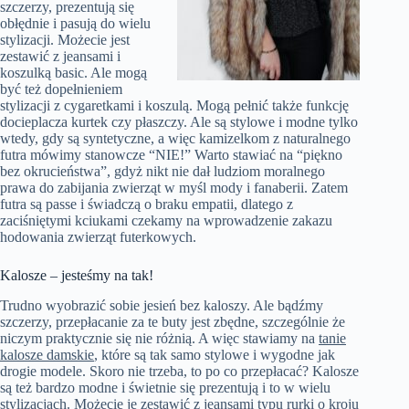
szczerzy, prezentują się
obłędnie i pasują do wielu
stylizacji. Możecie jest
zestawić z jeansami i
koszulką basic. Ale mogą
być też dopełnieniem
stylizacji z cygaretkami i koszulą. Mogą pełnić także funkcję
docieplacza kurtek czy płaszczy. Ale są stylowe i modne tylko
wtedy, gdy są syntetyczne, a więc kamizelkom z naturalnego
futra mówimy stanowcze “NIE!” Warto stawiać na “piękno
bez okrucieństwa”, gdyż nikt nie dał ludziom moralnego
prawa do zabijania zwierząt w myśl mody i fanaberii. Zatem
futra są passe i świadczą o braku empatii, dlatego z
zaciśniętymi kciukami czekamy na wprowadzenie zakazu
hodowania zwierząt futerkowych.
Kalosze – jesteśmy na tak!
Trudno wyobrazić sobie jesień bez kaloszy. Ale bądźmy
szczerzy, przepłacanie za te buty jest zbędne, szczególnie że
niczym praktycznie się nie różnią. A więc stawiamy na
tanie
kalosze damskie
, które są tak samo stylowe i wygodne jak
drogie modele. Skoro nie trzeba, to po co przepłacać? Kalosze
są też bardzo modne i świetnie się prezentują i to w wielu
stylizacjach. Możecie je zestawić z jeansami typu rurki o kroju