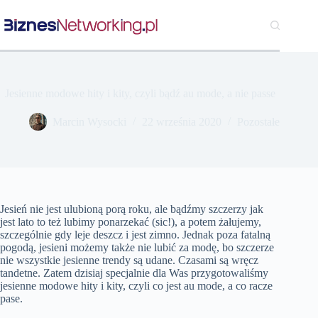
Przejdź
do
treści
Jesienne modowe hity i kity, czyli bądź au mode, a nie passe
Marcin Wysocki
22 września 2020
Pozostałe
Jesień nie jest ulubioną porą roku, ale bądźmy szczerzy jak
jest lato to też lubimy ponarzekać (sic!), a potem żałujemy,
szczególnie gdy leje deszcz i jest zimno. Jednak poza fatalną
pogodą, jesieni możemy także nie lubić za modę, bo szczerze
nie wszystkie jesienne trendy są udane. Czasami są wręcz
tandetne. Zatem dzisiaj specjalnie dla Was przygotowaliśmy
jesienne modowe hity i kity, czyli co jest au mode, a co racze
pase.