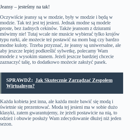
Jeansy – jesteśmy na tak!
Oczywiście jeansy są w modzie, były w modzie i będą w
modzie. Tak też jest tej jesieni. Jednak modne są modele
proste, bez żadnych cekinów. Także jeansom z dziurami
mówimy nie! Tutaj wcale nie musicie wybierać tylko krojów
typu rurki, ale możecie też postawić na mom bag czy bardzo
modne kuloty. Trzeba przyznać, że jeansy są uniwersalne, ale
aby jeszcze lepiej podkreślić sylwetkę, polecamy Wam
modele z wysokim stanem. Jeżeli jeszcze bardziej chcecie
zaznaczyć talię, to dodatkowo możecie założyć pasek.
SPRAWDŹ:
Jak Skutecznie Zarządzać Zespołem
Wirtualnym?
Każda kobieta jest inna, ale każda może bawić się modą i
świetnie się prezentować. Moda tej jesieni ma w sobie dużo
klasyki, zatem gwarantujemy, że jeżeli postawicie na nią, to
odzież i obuwie posłuży Wam zdecydowanie dłużej niż jeden
sezon.