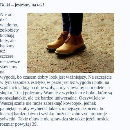
Botki – jesteśmy na tak!
Nie od
dziś
wiadomo,
że kobiety
kochają
buty, ale
bądźmy
też
szczere,
nie zawsze
stawiamy
na
wygodę, bo czasem dobry look jest ważniejszy. Na szczęście
w tym sezonie z estetyką w parze jest też wygoda i botki na
szpilkach lądują na dnie szafy, a my stawiamy na modele na
słupku. Tutaj polecamy Wam te z wycięciem z boku, które są
nonszalanckie, ale też bardzo uniwersalne. Oczywiście w
Waszej szafie nie może zabraknąć kowbojek, jednak
pamiętajcie, aby wybierać takie z mniejszym szpicem, bo
inaczej bardzo łatwo i szybko możecie zaburzyć proporcję
sylwetki. Takie obuwie nie sprawdza się także jeżeli nosicie
rozmiar powyżej 39.