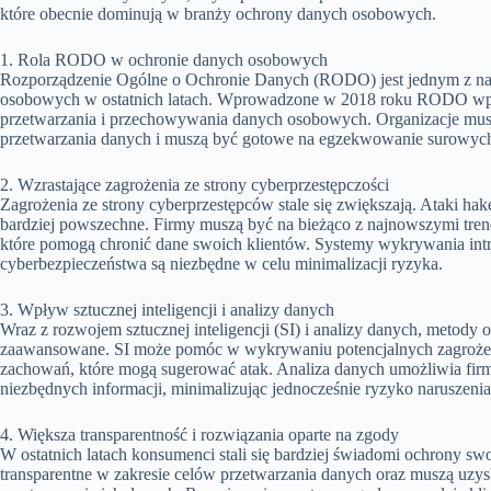
które obecnie dominują w branży ochrony danych osobowych.
1. Rola RODO w ochronie danych osobowych
Rozporządzenie Ogólne o Ochronie Danych (RODO) jest jednym z na
osobowych w ostatnich latach. Wprowadzone w 2018 roku RODO wp
przetwarzania i przechowywania danych osobowych. Organizacje muszą
przetwarzania danych i muszą być gotowe na egzekwowanie surowych 
2. Wzrastające zagrożenia ze strony cyberprzestępczości
Zagrożenia ze strony cyberprzestępców stale się zwiększają. Ataki hak
bardziej powszechne. Firmy muszą być na bieżąco z najnowszymi tren
które pomogą chronić dane swoich klientów. Systemy wykrywania intr
cyberbezpieczeństwa są niezbędne w celu minimalizacji ryzyka.
3. Wpływ sztucznej inteligencji i analizy danych
Wraz z rozwojem sztucznej inteligencji (SI) i analizy danych, metody o
zaawansowane. SI może pomóc w wykrywaniu potencjalnych zagrożeń,
zachowań, które mogą sugerować atak. Analiza danych umożliwia firm
niezbędnych informacji, minimalizując jednocześnie ryzyko naruszeni
4. Większa transparentność i rozwiązania oparte na zgody
W ostatnich latach konsumenci stali się bardziej świadomi ochrony s
transparentne w zakresie celów przetwarzania danych oraz muszą uzys