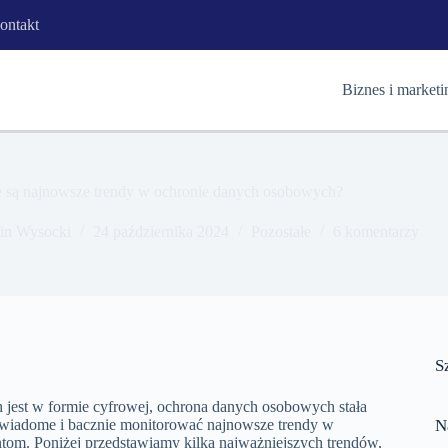
ontakt
Biznes i marketi
e są najnowsze trendy w ochronie danych osobowych?
in Wysocki
24 października 2024
Pozostałe
6 komentarzy
S
 jest w formie cyfrowej, ochrona danych osobowych stała
 świadome i bacznie monitorować najnowsze trendy w
N
tom. Poniżej przedstawiamy kilka najważniejszych trendów,