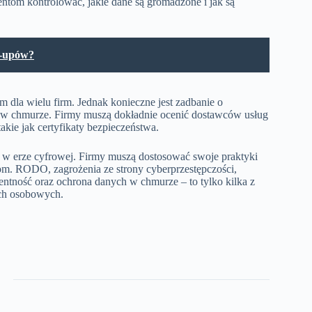
entom kontrolować, jakie dane są gromadzone i jak są
t-upów?
dla wielu firm. Jednak konieczne jest zadbanie o
w chmurze. Firmy muszą dokładnie ocenić dostawców usług
kie jak certyfikaty bezpieczeństwa.
 w erze cyfrowej. Firmy muszą dostosować swoje praktyki
m. RODO, zagrożenia ze strony cyberprzestępczości,
arentność oraz ochrona danych w chmurze – to tylko kilka z
ych osobowych.