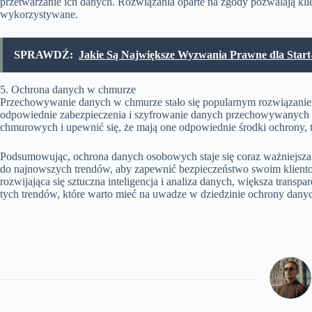
przetwarzanie ich danych. Rozwiązania oparte na zgody pozwalają kli
wykorzystywane.
SPRAWDŹ:
Jakie Są Największe Wyzwania Prawne dla Star
5. Ochrona danych w chmurze
Przechowywanie danych w chmurze stało się popularnym rozwiązaniem 
odpowiednie zabezpieczenia i szyfrowanie danych przechowywanych 
chmurowych i upewnić się, że mają one odpowiednie środki ochrony, ta
Podsumowując, ochrona danych osobowych staje się coraz ważniejsza
do najnowszych trendów, aby zapewnić bezpieczeństwo swoim kliento
rozwijająca się sztuczna inteligencja i analiza danych, większa transp
tych trendów, które warto mieć na uwadze w dziedzinie ochrony dan