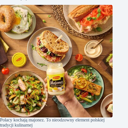
Polacy kochają majonez. To nieodzowny element polskiej
tradycji kulinarnej