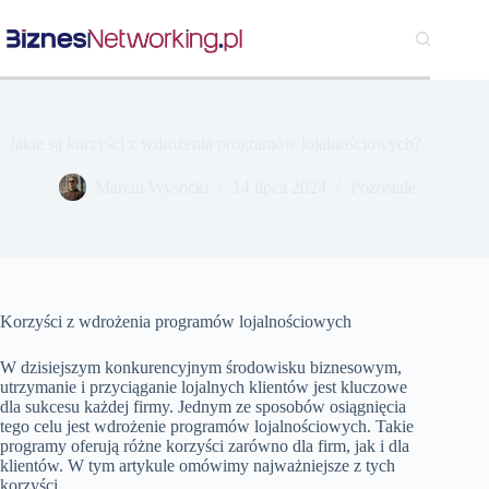
Przejdź
do
treści
Jakie są korzyści z wdrożenia programów lojalnościowych?
Marcin Wysocki
14 lipca 2024
Pozostałe
Korzyści z wdrożenia programów lojalnościowych
W dzisiejszym konkurencyjnym środowisku biznesowym,
utrzymanie i przyciąganie lojalnych klientów jest kluczowe
dla sukcesu każdej firmy. Jednym ze sposobów osiągnięcia
tego celu jest wdrożenie programów lojalnościowych. Takie
programy oferują różne korzyści zarówno dla firm, jak i dla
klientów. W tym artykule omówimy najważniejsze z tych
korzyści.