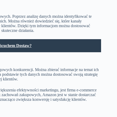
owych. Poprzez analizę danych można identyfikować te
 nich. Można również dowiedzieć się, które kanały
bę klientów. Dzięki tym informacjom można dostosować
 skuteczne działania.
ańcuchem Dostaw?
owych konkurencji. Można zbierać informacje na temat ich
Na podstawie tych danych można dostosować swoją strategię
j klientów.
większenia efektywności marketingu, jest firma e-commerce
az zachowań zakupowych, Amazon jest w stanie dostarczać
nacząco zwiększa konwersję i satysfakcję klientów.