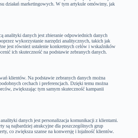
esu działań marketingowych. W tym artykule omówimy, jak
 analityki danych jest zbieranie odpowiednich danych
oprzez wykorzystanie narzędzi analitycznych, takich jak
żne jest również ustalenie konkretnych celów i wskaźników
cenić ich skuteczność na podstawie zebranych danych.
howań klientów. Na podstawie zebranych danych można
o podobnych cechach i preferencjach. Dzięki temu można
iorców, zwiększając tym samym skuteczność kampanii
lityki danych jest personalizacja komunikacji z klientami.
rty są najbardziej atrakcyjne dla poszczególnych grup
rty, co zwiększa szanse na konwersję i lojalność klientów.