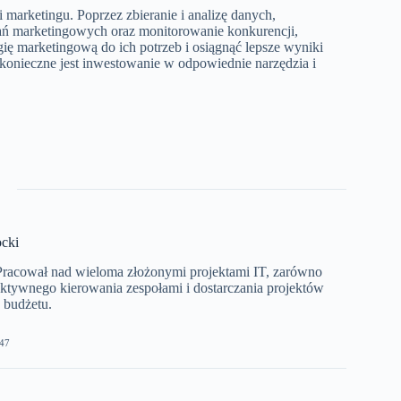
marketingu. Poprzez zbieranie i analizę danych,
ałań marketingowych oraz monitorowanie konkurencji,
gię marketingową do ich potrzeb i osiągnąć lepsze wyniki
 konieczne jest inwestowanie w odpowiednie narzędzia i
cki
 Pracował nad wieloma złożonymi projektami IT, zarówno
ektywnego kierowania zespołami i dostarczania projektów
 budżetu.
47