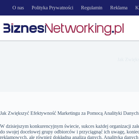
Przejdź
O nas
Polityka Prywatności
Regulamin
Reklama
K
do
treści
Jak Zwięk
Jak Zwiększyć Efektywność Marketingu za Pomocą Analityki Danych
W dzisiejszym konkurencyjnym świecie, sukces każdej organizacji zal
do swojej docelowej grupy odbiorców i przyciągnąć ich uwagę, koniec
reklamowych, ale również dokładna analiza danych. Analityka danych 