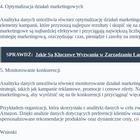
4. Optymalizacja działań marketingowych
Analityka danych umożliwia również optymalizację działań marketing
elementy kampanii, które przynoszą najlepsze rezultaty i skupić się na
marketingowe są najbardziej efektywne i przyciągają największą licz
strategię marketingową, oszczędzając czas, pieniądze i zasoby na mniej
SPRAWDŹ:
Jakie Są Kluczowe Wyzwania w Zarządzaniu Ł
5. Monitorowanie konkurencji
Analityka danych umożliwia również monitorowanie działań marketing
strategii, takich jak kampanie reklamowe, promocje i cenowe oferty. 
marketingową, aby wyróżnić się na tle konkurencji i przyciągnąć więce
Przykładem organizacji, która skorzystała z analityki danych w celu z
Amazon. Dzięki analizie danych dotyczących preferencji klientów or
spersonalizowane rekomendacje produktów oraz dynamiczne ceny, co z
Wnioski