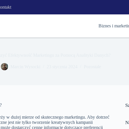
ontakt
Biznes i marketi
szyć Efektywność Marketingu za Pomocą Analityki Danych?
Marcin Wysocki
23 stycznia 2024
Pozostałe
?
S
eży w dużej mierze od skutecznego marketingu. Aby dotrzeć
zne jest nie tylko tworzenie kreatywnych kampanii
N
może dostarczyć cenne informacje dotyczące preferencji