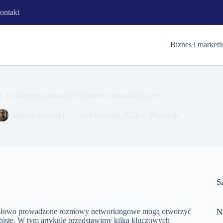
ontakt
Biznes i marketi
ak z sukcesem prowadzić rozmowy networkingowe?
Marcin Wysocki
2 października 2024
Pozostałe
S
widłowo prowadzone rozmowy networkingowe mogą otworzyć
N
obiste. W tym artykule przedstawimy kilka kluczowych