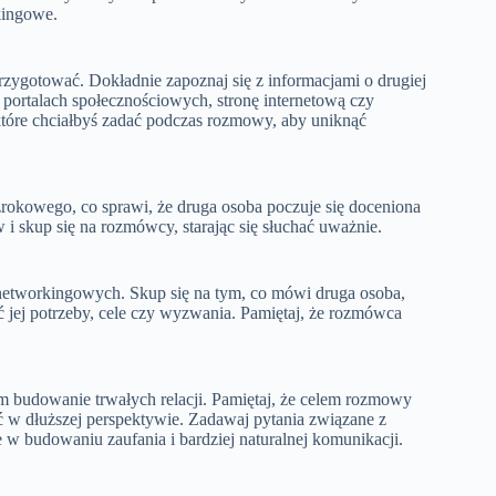
kingowe.
zygotować. Dokładnie zapoznaj się z informacjami o drugiej
na portalach społecznościowych, stronę internetową czy
tóre chciałbyś zadać podczas rozmowy, aby uniknąć
okowego, co sprawi, że druga osoba poczuje się doceniona
i skup się na rozmówcy, starając się słuchać uważnie.
etworkingowych. Skup się na tym, co mówi druga osoba,
ć jej potrzeby, cele czy wyzwania. Pamiętaj, że rozmówca
m budowanie trwałych relacji. Pamiętaj, że celem rozmowy
ć w dłuższej perspektywie. Zadawaj pytania związane z
 w budowaniu zaufania i bardziej naturalnej komunikacji.