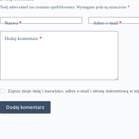
Twój adres email nie zostanie opublikowany.
Wymagane pola są oznaczone
*
Nazwa
*
Adres e-mail
*
Dodaj komentarz
*
Zapisz moje imię i nazwisko, adres e-mail i stronę internetową w 
Dodaj komentarz