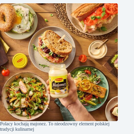
Polacy kochają majonez. To nieodzowny element polskiej
tradycji kulinarnej