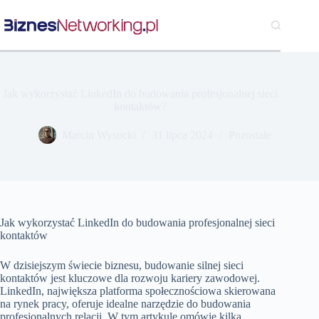
Przejdź
do
treści
Jak wykorzystać LinkedIn do budowania profesjonalnej sieci
kontaktów?
Marcin Wysocki
31 lipca 2024
Pozostałe
Jak wykorzystać LinkedIn do budowania profesjonalnej sieci
kontaktów
W dzisiejszym świecie biznesu, budowanie silnej sieci
kontaktów jest kluczowe dla rozwoju kariery zawodowej.
LinkedIn, największa platforma społecznościowa skierowana
na rynek pracy, oferuje idealne narzędzie do budowania
profesjonalnych relacji. W tym artykule omówię kilka