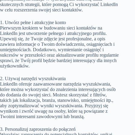
skutecznych strategii, które pomogą Ci wykorzystać LinkedIn
w celu rozszerzenia swojej sieci kontaktów.
1. Utwórz pełne i atrakcyjne konto
Pierwszym krokiem w budowaniu sieci kontaktów na
LinkedIn jest utworzenie pełnego i atrakcyjnego profilu.
Upewnij się, że Twoje zdjęcie jest profesjonalne, a opis
zawiera informacje o Twoim doświadczeniu, osiągnięciach i
umiejętnościach. Dodatkowo, wymienianie osiągnięć i
sukcesów w przeszłości oraz aktualizowanie profilu regularnie
sprawi, że Twój profil będzie bardziej interesujący dla innych
użytkowników.
2. Używaj narzędzi wyszukiwania
LinkedIn oferuje zaawansowane narzędzia wyszukiwania,
które można wykorzystać do znalezienia interesujących osób
do dodania do swojej sieci. Możesz skorzystać z filtrów,
takich jak lokalizacja, branża, stanowisko, umiejętności itp.,
aby zoptymalizować wyniki wyszukiwania. Przyjrzyj się
wynikom i zwróć uwagę na osoby, które są powiązane z
Twoimi interesami zawodowymi lub branżą.
3. Personalizuj zaproszenia do połączeń
Wysyłając zaproszenia do potencjalnych kontaktów, unikaj