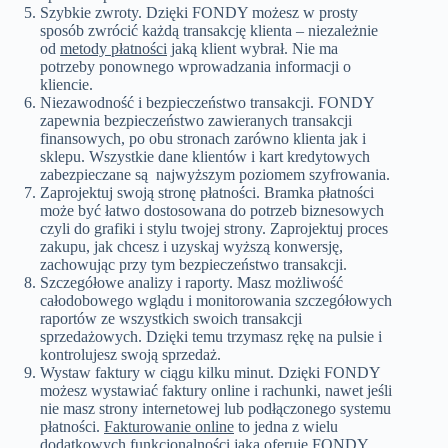
Szybkie zwroty. Dzięki FONDY możesz w prosty
sposób zwrócić każdą transakcję klienta – niezależnie
od
metody płatności
jaką klient wybrał. Nie ma
potrzeby ponownego wprowadzania informacji o
kliencie.
Niezawodność i bezpieczeństwo transakcji. FONDY
zapewnia bezpieczeństwo zawieranych transakcji
finansowych, po obu stronach zarówno klienta jak i
sklepu. Wszystkie dane klientów i kart kredytowych
zabezpieczane są najwyższym poziomem szyfrowania.
Zaprojektuj swoją stronę płatności. Bramka płatności
może być łatwo dostosowana do potrzeb biznesowych
czyli do grafiki i stylu twojej strony. Zaprojektuj proces
zakupu, jak chcesz i uzyskaj wyższą konwersję,
zachowując przy tym bezpieczeństwo transakcji.
Szczegółowe analizy i raporty. Masz możliwość
całodobowego wglądu i monitorowania szczegółowych
raportów ze wszystkich swoich transakcji
sprzedażowych. Dzięki temu trzymasz rękę na pulsie i
kontrolujesz swoją sprzedaż.
Wystaw faktury w ciągu kilku minut. Dzięki FONDY
możesz wystawiać faktury online i rachunki, nawet jeśli
nie masz strony internetowej lub podłączonego systemu
płatności.
Fakturowanie online
to jedna z wielu
dodatkowych funkcjonalności jaką oferuje FONDY.