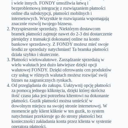
i wiele innych. FONDY umożliwia łatwą i
bezproblemową integrację z rozwiązaniem płatności
online dla subskrypcji, płatności mobilnych i
internetowych. Wszystkie te rozwiązania wspomagają
znacznie rozwój twojego biznesu.
Przyspieszenie sprzedaży. Niektórym dostawcom
bramek płatności zajmuje nawet do 2-3 dni dostarczenie
pieniędzy z transakcji dokonanej online na konto
bankowe sprzedawcy. Z FONDY możesz mieć swoje
środki ze sprzedaży natychmiast! Ta bramka płatności
działa szybko i skutecznie.
Płatności wielowalutowe. Zarządzanie sprzedażą w
wielu walutach jest dużo łatwiejsze dzięki opcji
walutowej FONDY. Dzięki oferowaniu cen produktów
czy usług w różnych walutach możesz rozwijać swój
biznes na zagranicznych rynkach.
Od przeglądania do zakupu. Uaktywnij opcję płatności
za pomocą jednego kliknięcia, dzięki której skrócisz
ilość czasu jaka jest potrzebna klientowi na dokonanie
płatności. Guzik płatności można umieścić w
dowolnym miejscu na swojej stronie internetowej. W
momencie gdy klient kliknie w ten guzik, to system
natychmiast przekieruje go do strony płatności bez
konieczności zakładania konta przez klienta w systemie
operatora płatności.