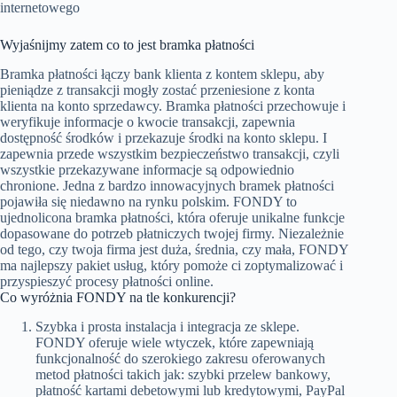
Wyjaśnijmy zatem co to jest bramka płatności
Bramka płatności łączy bank klienta z kontem sklepu, aby
pieniądze z transakcji mogły zostać przeniesione z konta
klienta na konto sprzedawcy. Bramka płatności przechowuje i
weryfikuje informacje o kwocie transakcji, zapewnia
dostępność środków i przekazuje środki na konto sklepu. I
zapewnia przede wszystkim bezpieczeństwo transakcji, czyli
wszystkie przekazywane informacje są odpowiednio
chronione. Jedna z bardzo innowacyjnych bramek płatności
pojawiła się niedawno na rynku polskim. FONDY to
ujednolicona bramka płatności, która oferuje unikalne funkcje
dopasowane do potrzeb płatniczych twojej firmy. Niezależnie
od tego, czy twoja firma jest duża, średnia, czy mała, FONDY
ma najlepszy pakiet usług, który pomoże ci zoptymalizować i
przyspieszyć procesy płatności online.
Co wyróżnia FONDY na tle konkurencji?
Szybka i prosta instalacja i integracja ze sklepe.
FONDY oferuje wiele wtyczek, które zapewniają
funkcjonalność do szerokiego zakresu oferowanych
metod płatności takich jak: szybki przelew bankowy,
płatność kartami debetowymi lub kredytowymi, PayPal