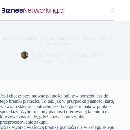
Przejdź
do
treści
Jak wybrać właściwą bramkę płatności dla własnego sklepu
internetowego?
Marcin Wysocki
18 kwietnia 2019
Biznes i marketing
Jeśli chcesz przyjmować
płatności online
– potrzebujesz do
tego bramki płatności. To tak, jak w przypadku płatności kartą
w swoim sklepie – potrzebujesz do tego terminala w punkcie
sprzedaży. Wybór metody płatności oferowanej klientom ma
kluczowe znaczenie, gdyż pozwala na szybkie
przeprocesowanie zakupu.