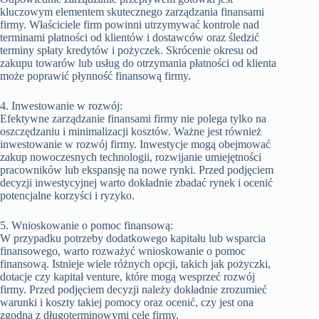
kluczowym elementem skutecznego zarządzania finansami
firmy. Właściciele firm powinni utrzymywać kontrole nad
terminami płatności od klientów i dostawców oraz śledzić
terminy spłaty kredytów i pożyczek. Skrócenie okresu od
zakupu towarów lub usług do otrzymania płatności od klienta
może poprawić płynność finansową firmy.
4. Inwestowanie w rozwój:
Efektywne zarządzanie finansami firmy nie polega tylko na
oszczędzaniu i minimalizacji kosztów. Ważne jest również
inwestowanie w rozwój firmy. Inwestycje mogą obejmować
zakup nowoczesnych technologii, rozwijanie umiejętności
pracowników lub ekspansję na nowe rynki. Przed podjęciem
decyzji inwestycyjnej warto dokładnie zbadać rynek i ocenić
potencjalne korzyści i ryzyko.
5. Wnioskowanie o pomoc finansową:
W przypadku potrzeby dodatkowego kapitału lub wsparcia
finansowego, warto rozważyć wnioskowanie o pomoc
finansową. Istnieje wiele różnych opcji, takich jak pożyczki,
dotacje czy kapitał venture, które mogą wesprzeć rozwój
firmy. Przed podjęciem decyzji należy dokładnie zrozumieć
warunki i koszty takiej pomocy oraz ocenić, czy jest ona
zgodna z długoterminowymi cele firmy.