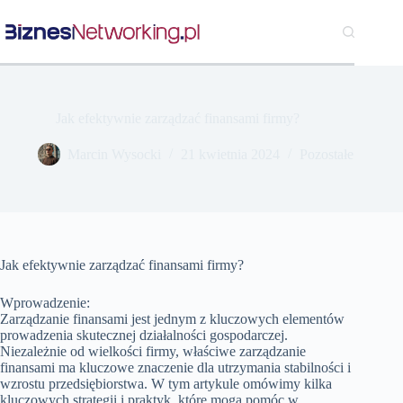
Przejdź
do
treści
Jak efektywnie zarządzać finansami firmy?
Marcin Wysocki
21 kwietnia 2024
Pozostałe
Jak efektywnie zarządzać finansami firmy?
Wprowadzenie:
Zarządzanie finansami jest jednym z kluczowych elementów
prowadzenia skutecznej działalności gospodarczej.
Niezależnie od wielkości firmy, właściwe zarządzanie
finansami ma kluczowe znaczenie dla utrzymania stabilności i
wzrostu przedsiębiorstwa. W tym artykule omówimy kilka
kluczowych strategii i praktyk, które mogą pomóc w