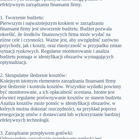
efektywnym zarządzaniu finansami firmy.
1. Tworzenie budżetu:
Pierwszym i najważniejszym krokiem w zarządzaniu
finansami firmy jest stworzenie budżetu. Budżet pozwala
określić, ile środków finansowych firma może wydać na
różne cele i czynności. Ważne jest, aby uwzględnić zarówno
przychody, jak i koszty, oraz elastyczność w przypadku zmian
sytuacji rynkowych. Regularne monitorowanie i analiza
budżetu pomaga w identyfikacji obszarów wymagających
optymalizacji.
2. Skrupulatne śledzenie kosztów:
Kolejnym istotnym elementem zarządzania finansami firmy
jest śledzenie i kontrola kosztów. Wszystkie wydatki powinny
być monitorowane, a ich opłacalność oceniana. Istotne jest
również regularne porównywanie kosztów ze stanem budżetu.
Analiza kosztów może pomóc w identyfikacji obszarów, w
których można dokonać oszczędności, na przykład poprzez
renegocjację umów z dostawcami lub wykorzystanie bardziej
efektywnych technologii.
3. Zarządzanie przepływem gotówki:
Odpowiednie zarządzanie przepływem gotówki jest