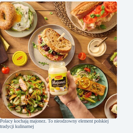
Polacy kochają majonez. To nieodzowny element polskiej
tradycji kulinarnej