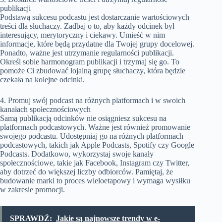
publikacji
Podstawą sukcesu podcastu jest dostarczanie wartościowych
treści dla słuchaczy. Zadbaj o to, aby każdy odcinek był
interesujący, merytoryczny i ciekawy. Umieść w nim
informacje, które będą przydatne dla Twojej grupy docelowej.
Ponadto, ważne jest utrzymanie regularności publikacji.
Określ sobie harmonogram publikacji i trzymaj się go. To
pomoże Ci zbudować lojalną grupę słuchaczy, która będzie
czekała na kolejne odcinki.
4. Promuj swój podcast na różnych platformach i w swoich
kanałach społecznościowych
Samą publikacją odcinków nie osiągniesz sukcesu na
platformach podcastowych. Ważne jest również promowanie
swojego podcastu. Udostępniaj go na różnych platformach
podcastowych, takich jak Apple Podcasts, Spotify czy Google
Podcasts. Dodatkowo, wykorzystaj swoje kanały
społecznościowe, takie jak Facebook, Instagram czy Twitter,
aby dotrzeć do większej liczby odbiorców. Pamiętaj, że
budowanie marki to proces wieloetapowy i wymaga wysiłku
w zakresie promocji.
SPRAWDŹ:
Jakie są najnowsze trendy w e-