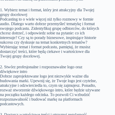
1. Wybierz temat i format, który jest atrakcyjny dla Twojej
grupy docelowej
Podcasting to o wiele więcej niż tylko rozmowy w formie
audio. Dlatego warto dobrze przemyśleć tematykę i format
swojego podcastu. Zidentyfikuj grupę odbiorców, do których
chcesz dotrzeć, i odpowiedz sobie na pytanie: co ich
interesuje? Czy są to porady biznesowe, inspirujące historie
sukcesu czy dyskusje na temat konkretnych tematów?
Wybierając temat i format podcastu, pamiętaj, że musisz
dostarczyć treści, które będą ciekawe i wartościowe dla
Twojej grupy docelowej.
2. Stwórz profesjonalne i rozpoznawalne logo oraz
dźwiękowe intro
Dobrze zaprojektowane logo jest niezwykle ważne dla
budowania marki. Upewnij się, że Twoje logo jest czytelne,
atrakcyjne i odzwierciedla to, czym się zajmujesz. Ponadto,
rozważ stworzenie dźwiękowego intro, które będzie używane
na początku każdego odcinka. To pozwoli Ci wzbudzić
rozpoznawalność i budować markę na platformach
podcastowych.
3. Dostarcz wartościowe treści i utrzymuj regularność