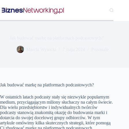
Przejdź
do
treści
Jak budować markę na platformach podcastowych?
Marcin Wysocki
7 maja 2024
Pozostałe
Jak budować markę na platformach podcastowych?
W ostatnich latach podcasty stały się niezwykle popularnym
medium, przyciągającym miliony słuchaczy na całym świecie.
Dla wielu przedsiębiorstw i indywidualnych twórców
podcasty stanowią znakomitą okazję do budowania marki i
dotarcia do swojej docelowej grupy odbiorców. W tym
artykule omówimy kilka skutecznych strategii, które pomogą
Ci zbudować markę na platformach podcastowych.