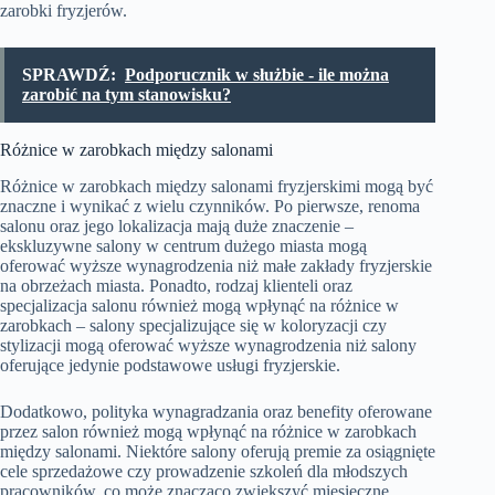
zarobki fryzjerów.
SPRAWDŹ:
Podporucznik w służbie - ile można
zarobić na tym stanowisku?
Różnice w zarobkach między salonami
Różnice w zarobkach między salonami fryzjerskimi mogą być
znaczne i wynikać z wielu czynników. Po pierwsze, renoma
salonu oraz jego lokalizacja mają duże znaczenie –
ekskluzywne salony w centrum dużego miasta mogą
oferować wyższe wynagrodzenia niż małe zakłady fryzjerskie
na obrzeżach miasta. Ponadto, rodzaj klienteli oraz
specjalizacja salonu również mogą wpłynąć na różnice w
zarobkach – salony specjalizujące się w koloryzacji czy
stylizacji mogą oferować wyższe wynagrodzenia niż salony
oferujące jedynie podstawowe usługi fryzjerskie.
Dodatkowo, polityka wynagradzania oraz benefity oferowane
przez salon również mogą wpłynąć na różnice w zarobkach
między salonami. Niektóre salony oferują premie za osiągnięte
cele sprzedażowe czy prowadzenie szkoleń dla młodszych
pracowników, co może znacząco zwiększyć miesięczne