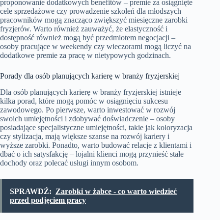
proponowanie dodatkowych benefitów – premie za osiągnięte
cele sprzedażowe czy prowadzenie szkoleń dla młodszych
pracowników mogą znacząco zwiększyć miesięczne zarobki
fryzjerów. Warto również zauważyć, że elastyczność i
dostępność również mogą być przedmiotem negocjacji –
osoby pracujące w weekendy czy wieczorami mogą liczyć na
dodatkowe premie za pracę w nietypowych godzinach.
Porady dla osób planujących karierę w branży fryzjerskiej
Dla osób planujących karierę w branży fryzjerskiej istnieje
kilka porad, które mogą pomóc w osiągnięciu sukcesu
zawodowego. Po pierwsze, warto inwestować w rozwój
swoich umiejętności i zdobywać doświadczenie – osoby
posiadające specjalistyczne umiejętności, takie jak koloryzacja
czy stylizacja, mają większe szanse na rozwój kariery i
wyższe zarobki. Ponadto, warto budować relacje z klientami i
dbać o ich satysfakcję – lojalni klienci mogą przynieść stałe
dochody oraz polecać usługi innym osobom.
SPRAWDŹ:
Zarobki w żabce - co warto wiedzieć
przed podjęciem pracy