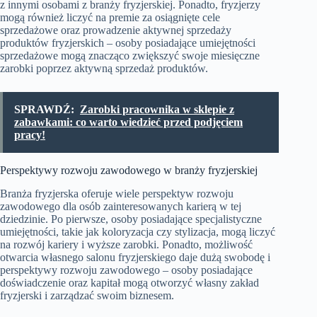
z innymi osobami z branży fryzjerskiej. Ponadto, fryzjerzy
mogą również liczyć na premie za osiągnięte cele
sprzedażowe oraz prowadzenie aktywnej sprzedaży
produktów fryzjerskich – osoby posiadające umiejętności
sprzedażowe mogą znacząco zwiększyć swoje miesięczne
zarobki poprzez aktywną sprzedaż produktów.
SPRAWDŹ:
Zarobki pracownika w sklepie z
zabawkami: co warto wiedzieć przed podjęciem
pracy!
Perspektywy rozwoju zawodowego w branży fryzjerskiej
Branża fryzjerska oferuje wiele perspektyw rozwoju
zawodowego dla osób zainteresowanych karierą w tej
dziedzinie. Po pierwsze, osoby posiadające specjalistyczne
umiejętności, takie jak koloryzacja czy stylizacja, mogą liczyć
na rozwój kariery i wyższe zarobki. Ponadto, możliwość
otwarcia własnego salonu fryzjerskiego daje dużą swobodę i
perspektywy rozwoju zawodowego – osoby posiadające
doświadczenie oraz kapitał mogą otworzyć własny zakład
fryzjerski i zarządzać swoim biznesem.