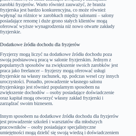
zarobki fryzjerów. Warto również zauważyć, że branża
fryzjerska jest bardzo konkurencyjna, co może również
wpłynąć na różnice w zarobkach między salonami – salony
posiadające renomę i duże grono stałych klientów mogą
oferować wyższe wynagrodzenia niż nowo otwarte zakłady
fryzjerskie.
Dodatkowe źródła dochodu dla fryzjerów
Fryzjerzy mogą liczyć na dodatkowe źródła dochodu poza
swoją podstawową pracą w salonie fryzjerskim. Jednym z
popularnych sposobów na zwiększenie swoich zarobków jest
praca jako freelancer – fryzjerzy mogą oferować usługi
fryzjerskie na własny rachunek, np. podczas wesel czy innych
uroczystości. Ponadto, prowadzenie własnego salonu
fryzjerskiego jest również popularnym sposobem na
zwiększenie dochodów – osoby posiadające doświadczenie
oraz kapitał mogą otworzyć własny zakład fryzjerski i
zarządzać swoim biznesem.
Innym sposobem na dodatkowe źródła dochodu dla fryzjerów
jest prowadzenie szkoleń i warsztatów dla młodszych
pracowników – osoby posiadające specjalistyczne
umiejętności mogą dzielić się swoją wiedzą i doświadczeniem