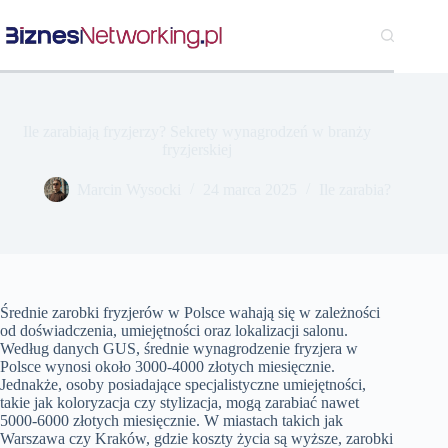
Przejdź
do
treści
Ile zarabiają fryzjerzy? Sekrety wynagrodzeń w branży
fryzjerskiej
Marcin Wysocki
24 marca 2025
Ile zarabia?
Średnie zarobki fryzjerów w Polsce wahają się w zależności
od doświadczenia, umiejętności oraz lokalizacji salonu.
Według danych GUS, średnie wynagrodzenie fryzjera w
Polsce wynosi około 3000-4000 złotych miesięcznie.
Jednakże, osoby posiadające specjalistyczne umiejętności,
takie jak koloryzacja czy stylizacja, mogą zarabiać nawet
5000-6000 złotych miesięcznie. W miastach takich jak
Warszawa czy Kraków, gdzie koszty życia są wyższe, zarobki