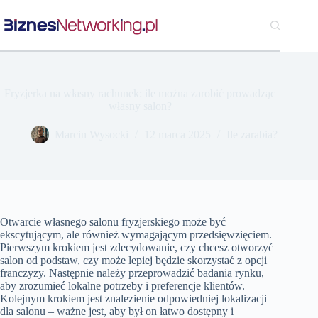
Przejdź
do
treści
Fryzjerka na własny rachunek: ile można zarobić prowadząc
własny salon?
Marcin Wysocki
12 marca 2025
Ile zarabia?
Otwarcie własnego salonu fryzjerskiego może być
ekscytującym, ale również wymagającym przedsięwzięciem.
Pierwszym krokiem jest zdecydowanie, czy chcesz otworzyć
salon od podstaw, czy może lepiej będzie skorzystać z opcji
franczyzy. Następnie należy przeprowadzić badania rynku,
aby zrozumieć lokalne potrzeby i preferencje klientów.
Kolejnym krokiem jest znalezienie odpowiedniej lokalizacji
dla salonu – ważne jest, aby był on łatwo dostępny i