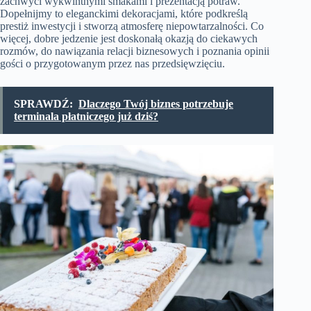
zachwyci wykwintnymi smakami i prezentacją potraw.
Dopełnijmy to eleganckimi dekoracjami, które podkreślą
prestiż inwestycji i stworzą atmosferę niepowtarzalności. Co
więcej, dobre jedzenie jest doskonałą okazją do ciekawych
rozmów, do nawiązania relacji biznesowych i poznania opinii
gości o przygotowanym przez nas przedsięwzięciu.
SPRAWDŹ:
Dlaczego Twój biznes potrzebuje
terminala płatniczego już dziś?