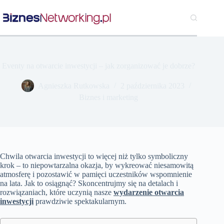
Przejdź
do
treści
Eventy na otwarcie inwestycji – jak zorganizować je dobrze?
Agnieszka Rutkowska
2 października 2023
Biznes i marketing
Chwila otwarcia inwestycji to więcej niż tylko symboliczny
krok – to niepowtarzalna okazja, by wykreować niesamowitą
atmosferę i pozostawić w pamięci uczestników wspomnienie
na lata. Jak to osiągnąć? Skoncentrujmy się na detalach i
rozwiązaniach, które uczynią nasze
wydarzenie otwarcia
inwestycji
prawdziwie spektakularnym.