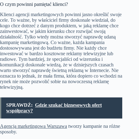
O czym powinni pamiętać klienci?
Klienci agencji marketingowych powinni jasno określić swoje
cele. To ważne, by właściciel firmy doskonale wiedział, do
kogo chce dotrzeć z danym produktem, w jaką reklamę chce
zainwestować, w jakim kierunku chce rozwijać swoją
działalność. Tylko wtedy można stworzyć naprawdę udaną
kampanię marketingową. Co ważne, każda kampania
dostosowywana jest do budżetu firmy. Nie każdy chce
inwestować w bardzo kosztowne reklamy telewizyjne lub
radiowe. Tym bardziej, że specjaliści od wizerunku i
komunikacji doskonale wiedzą, że w dzisiejszych czasach
warto stworzyć naprawdę świetną reklamą w Internecie. Nie
oznacza to jednak, że mała firma, która dopiero co wchodzi na
rynek nie może pozwolić sobie na nowoczesną reklamę
telewizyjną.
SPRAWDŹ:
Gdzie szukać biznesowych ofert
współpracy?
Agencja marketingowa Warszawa
tworzy kampanie na różne
sposoby.