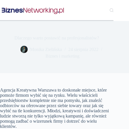
Przejdź
do
treści
Dlaczego warto postawić na profesjonalistów?
Monika Zielińska
24 sierpnia 2022
Biznes i marketing
Agencja Kreatywna Warszawa to doskonałe miejsce, które
pomoże firmom wybić się na rynku. Wielu właścicieli
przedsiębiorstw kompletnie nie ma pomysłu, jak znaleźć
odbiorców na oferowane przez siebie towary oraz jak się
wybić na tle konkurencji. Młodzi, kreatywni i doświadczeni
ludzie stworzą nie tylko wyjątkową kampanię, ale również
pomogą zadbać o wizerunek firmy i dotrzeć do wielu
klientów.