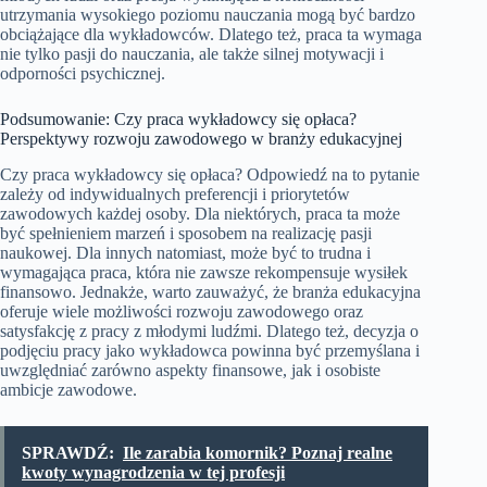
utrzymania wysokiego poziomu nauczania mogą być bardzo
obciążające dla wykładowców. Dlatego też, praca ta wymaga
nie tylko pasji do nauczania, ale także silnej motywacji i
odporności psychicznej.
Podsumowanie: Czy praca wykładowcy się opłaca?
Perspektywy rozwoju zawodowego w branży edukacyjnej
Czy praca wykładowcy się opłaca? Odpowiedź na to pytanie
zależy od indywidualnych preferencji i priorytetów
zawodowych każdej osoby. Dla niektórych, praca ta może
być spełnieniem marzeń i sposobem na realizację pasji
naukowej. Dla innych natomiast, może być to trudna i
wymagająca praca, która nie zawsze rekompensuje wysiłek
finansowo. Jednakże, warto zauważyć, że branża edukacyjna
oferuje wiele możliwości rozwoju zawodowego oraz
satysfakcję z pracy z młodymi ludźmi. Dlatego też, decyzja o
podjęciu pracy jako wykładowca powinna być przemyślana i
uwzględniać zarówno aspekty finansowe, jak i osobiste
ambicje zawodowe.
SPRAWDŹ:
Ile zarabia komornik? Poznaj realne
kwoty wynagrodzenia w tej profesji