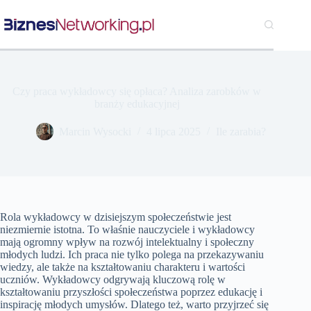
Przejdź
do
treści
Czy praca wykładowcy się opłaca? Analiza zarobków w
branży edukacyjnej
Marcin Wysocki
4 lipca 2025
Ile zarabia?
Rola wykładowcy w dzisiejszym społeczeństwie jest
niezmiernie istotna. To właśnie nauczyciele i wykładowcy
mają ogromny wpływ na rozwój intelektualny i społeczny
młodych ludzi. Ich praca nie tylko polega na przekazywaniu
wiedzy, ale także na kształtowaniu charakteru i wartości
uczniów. Wykładowcy odgrywają kluczową rolę w
kształtowaniu przyszłości społeczeństwa poprzez edukację i
inspirację młodych umysłów. Dlatego też, warto przyjrzeć się