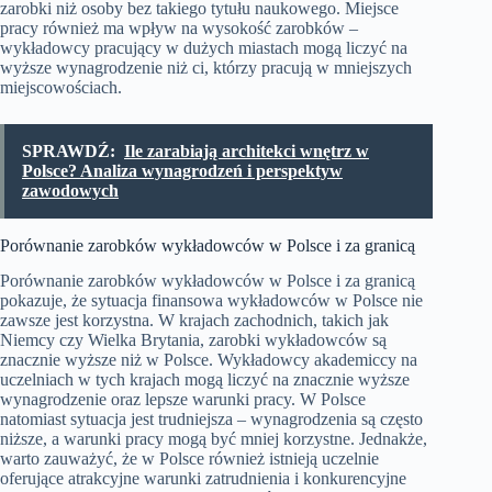
zarobki niż osoby bez takiego tytułu naukowego. Miejsce
pracy również ma wpływ na wysokość zarobków –
wykładowcy pracujący w dużych miastach mogą liczyć na
wyższe wynagrodzenie niż ci, którzy pracują w mniejszych
miejscowościach.
SPRAWDŹ:
Ile zarabiają architekci wnętrz w
Polsce? Analiza wynagrodzeń i perspektyw
zawodowych
Porównanie zarobków wykładowców w Polsce i za granicą
Porównanie zarobków wykładowców w Polsce i za granicą
pokazuje, że sytuacja finansowa wykładowców w Polsce nie
zawsze jest korzystna. W krajach zachodnich, takich jak
Niemcy czy Wielka Brytania, zarobki wykładowców są
znacznie wyższe niż w Polsce. Wykładowcy akademiccy na
uczelniach w tych krajach mogą liczyć na znacznie wyższe
wynagrodzenie oraz lepsze warunki pracy. W Polsce
natomiast sytuacja jest trudniejsza – wynagrodzenia są często
niższe, a warunki pracy mogą być mniej korzystne. Jednakże,
warto zauważyć, że w Polsce również istnieją uczelnie
oferujące atrakcyjne warunki zatrudnienia i konkurencyjne