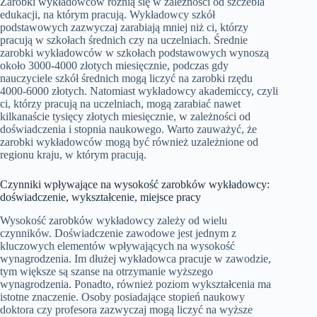
Zarobki wykładowców różnią się w zależności od szczebla
edukacji, na którym pracują. Wykładowcy szkół
podstawowych zazwyczaj zarabiają mniej niż ci, którzy
pracują w szkołach średnich czy na uczelniach. Średnie
zarobki wykładowców w szkołach podstawowych wynoszą
około 3000-4000 złotych miesięcznie, podczas gdy
nauczyciele szkół średnich mogą liczyć na zarobki rzędu
4000-6000 złotych. Natomiast wykładowcy akademiccy, czyli
ci, którzy pracują na uczelniach, mogą zarabiać nawet
kilkanaście tysięcy złotych miesięcznie, w zależności od
doświadczenia i stopnia naukowego. Warto zauważyć, że
zarobki wykładowców mogą być również uzależnione od
regionu kraju, w którym pracują.
Czynniki wpływające na wysokość zarobków wykładowcy:
doświadczenie, wykształcenie, miejsce pracy
Wysokość zarobków wykładowcy zależy od wielu
czynników. Doświadczenie zawodowe jest jednym z
kluczowych elementów wpływających na wysokość
wynagrodzenia. Im dłużej wykładowca pracuje w zawodzie,
tym większe są szanse na otrzymanie wyższego
wynagrodzenia. Ponadto, również poziom wykształcenia ma
istotne znaczenie. Osoby posiadające stopień naukowy
doktora czy profesora zazwyczaj mogą liczyć na wyższe