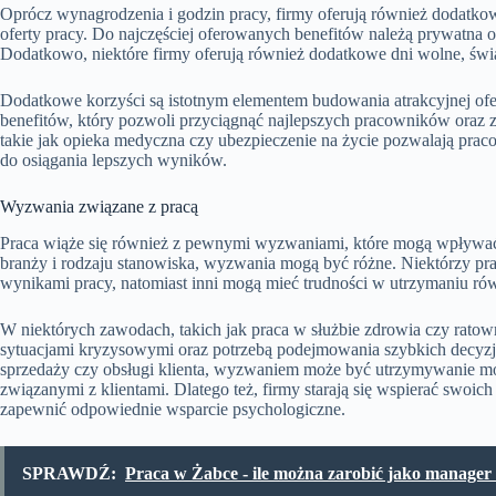
Oprócz wynagrodzenia i godzin pracy, firmy oferują również dodatkowe
oferty pracy. Do najczęściej oferowanych benefitów należą prywatna o
Dodatkowo, niektóre firmy oferują również dodatkowe dni wolne, świa
Dodatkowe korzyści są istotnym elementem budowania atrakcyjnej ofer
benefitów, który pozwoli przyciągnąć najlepszych pracowników oraz
takie jak opieka medyczna czy ubezpieczenie na życie pozwalają pr
do osiągania lepszych wyników.
Wyzwania związane z pracą
Praca wiąże się również z pewnymi wyzwaniami, które mogą wpływać 
branży i rodzaju stanowiska, wyzwania mogą być różne. Niektórzy p
wynikami pracy, natomiast inni mogą mieć trudności w utrzymaniu
W niektórych zawodach, takich jak praca w służbie zdrowia czy rato
sytuacjami kryzysowymi oraz potrzebą podejmowania szybkich decyzji
sprzedaży czy obsługi klienta, wyzwaniem może być utrzymywanie mot
związanymi z klientami. Dlatego też, firmy starają się wspierać swo
zapewnić odpowiednie wsparcie psychologiczne.
SPRAWDŹ:
Praca w Żabce - ile można zarobić jako manager c