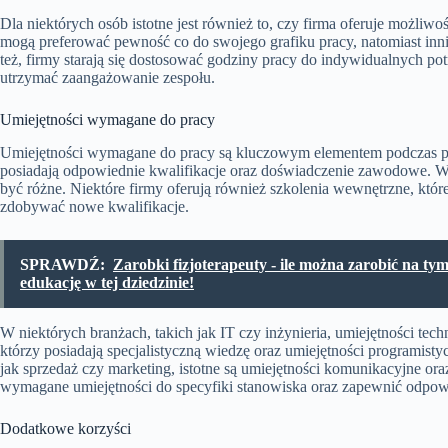
Dla niektórych osób istotne jest również to, czy firma oferuje możli
mogą preferować pewność co do swojego grafiku pracy, natomiast inni
też, firmy starają się dostosować godziny pracy do indywidualnych po
utrzymać zaangażowanie zespołu.
Umiejętności wymagane do pracy
Umiejętności wymagane do pracy są kluczowym elementem podczas pro
posiadają odpowiednie kwalifikacje oraz doświadczenie zawodowe. W
być różne. Niektóre firmy oferują również szkolenia wewnętrzne, któ
zdobywać nowe kwalifikacje.
SPRAWDŹ:
Zarobki fizjoterapeuty - ile można zarobić na t
edukację w tej dziedzinie!
W niektórych branżach, takich jak IT czy inżynieria, umiejętności tec
którzy posiadają specjalistyczną wiedzę oraz umiejętności programisty
jak sprzedaż czy marketing, istotne są umiejętności komunikacyjne ora
wymagane umiejętności do specyfiki stanowiska oraz zapewnić odp
Dodatkowe korzyści