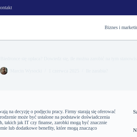
ontakt
Biznes i marketi
 Biedronce się opłaca? Dowiedz się, ile można zarobić na tym stanowi
Marcin Wysocki
1 czerwca 2025
Ile zarabia?
ją na decyzję o podjęciu pracy. Firmy starają się oferować
S
rodzenie może być ustalone na podstawie doświadczenia
 takich jak IT czy finanse, zarobki mogą być znacznie
emie lub dodatkowe benefity, które mogą znacząco
N