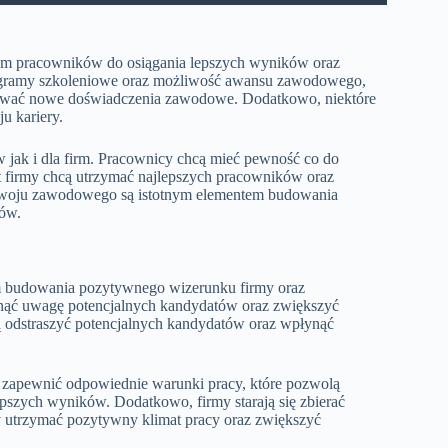
m pracowników do osiągania lepszych wyników oraz
rogramy szkoleniowe oraz możliwość awansu zawodowego,
bywać nowe doświadczenia zawodowe. Dodatkowo, niektóre
u kariery.
jak i dla firm. Pracownicy chcą mieć pewność co do
t firmy chcą utrzymać najlepszych pracowników oraz
rozwoju zawodowego są istotnym elementem budowania
ków.
m budowania pozytywnego wizerunku firmy oraz
nąć uwagę potencjalnych kandydatów oraz zwiększyć
ą odstraszyć potencjalnych kandydatów oraz wpłynąć
raz zapewnić odpowiednie warunki pracy, które pozwolą
szych wyników. Dodatkowo, firmy starają się zbierać
y utrzymać pozytywny klimat pracy oraz zwiększyć