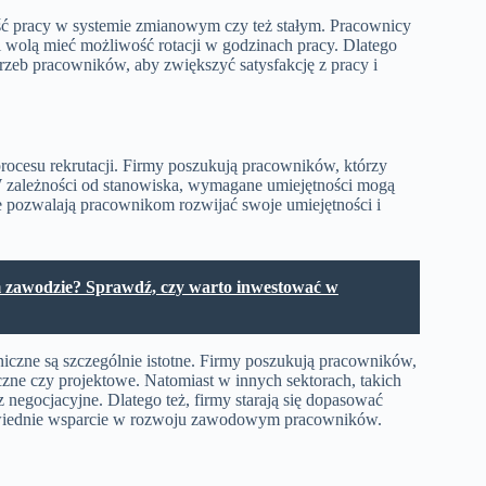
wość pracy w systemie zmianowym czy też stałym. Pracownicy
 wolą mieć możliwość rotacji w godzinach pracy. Dlatego
trzeb pracowników, aby zwiększyć satysfakcję z pracy i
cesu rekrutacji. Firmy poszukują pracowników, którzy
 zależności od stanowiska, wymagane umiejętności mogą
re pozwalają pracownikom rozwijać swoje umiejętności i
ym zawodzie? Sprawdź, czy warto inwestować w
hniczne są szczególnie istotne. Firmy poszukują pracowników,
czne czy projektowe. Natomiast w innych sektorach, takich
z negocjacyjne. Dlatego też, firmy starają się dopasować
owiednie wsparcie w rozwoju zawodowym pracowników.