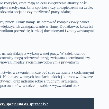
 korzyści, które mają na celu zwiększenie atrakcyjności
pieka medyczna, karta sportowa czy ubezpieczenie na życie.
dczenia socjalne czy możliwość pracy zdalnej.
ty pracy. Firmy starają się oferować kompleksowy pakiet
 zwiększyć ich zaangażowanie w firmę. Dodatkowo, korzyści
acownikom poczuć się bardziej docenionymi i zmotywowanymi
na satysfakcję z wykonywanej pracy. W zależności od
racownicy mogą odczuwać presję związana z terminami czy
 równowagi między życiem zawodowym a prywatnym.
wnictwie, wyzwaniem może być stres związany z codziennymi
. Natomiast w innych branżach, takich jak praca w obszarze
ywacji oraz radzenie sobie z trudnymi sytuacjami
ich pracowników w radzeniu sobie z wyzwaniami oraz
zy specjalista ds. sprzedaży?