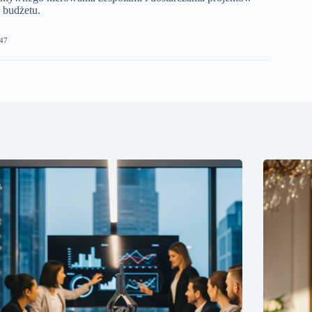
 budżetu.
47