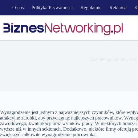
Przejdź
O nas
Polityka Prywatności
Regulamin
Reklama
K
do
treści
Czy praca jako kasjer w
Wynagrodzenie jest jednym z najważniejszych czynników, które wpływa
atrakcyjne zarobki, aby przyciągnąć najlepszych pracowników. Wynag
zawodowego, kwalifikacji oraz wyników pracy. W niektórych branżach,
wyższe niż w innych sektorach. Dodatkowo, niektóre firmy oferują pr
zwiększyć całkowite wynagrodzenie pracownika.