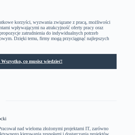
atkowe korzyści, wyzwania związane z pracą, możliwości
ami wpływającymi na atrakcyjność oferty pracy oraz
 propozycje zatrudnienia do indywidualnych potrzeb
wym. Dzięki temu, firmy mogą przyciągnąć najlepszych
? Wszystko, co musisz wiedzieć!
cki
 Pracował nad wieloma złożonymi projektami IT, zarówno
ektywnego kierowania zespołami i dostarczania projektów