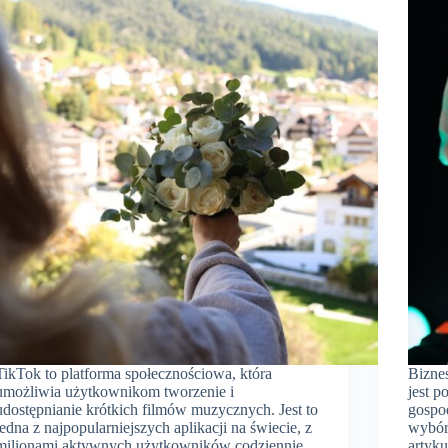
TikTok to platforma społecznościowa, która
Bizne
umożliwia użytkownikom tworzenie i
jest p
udostępnianie krótkich filmów muzycznych. Jest to
gospod
jedna z najpopularniejszych aplikacji na świecie, z
wybór
milionami aktywnych użytkowników codziennie.
artyk