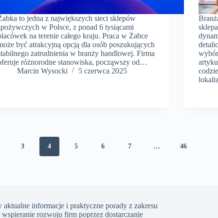
Żabka to jedna z największych sieci sklepów
Branż
spożywczych w Polsce, z ponad 6 tysiącami
sklepa
placówek na terenie całego kraju. Praca w Żabce
dynami
może być atrakcyjną opcją dla osób poszukujących
detali
stabilnego zatrudnienia w branży handlowej. Firma
wybór
oferuje różnorodne stanowiska, począwszy od…
artyk
Marcin Wysocki
5 czerwca 2025
codzi
lokali
3
4
5
6
7
…
46
 aktualne informacje i praktyczne porady z zakresu
t wspieranie rozwoju firm poprzez dostarczanie