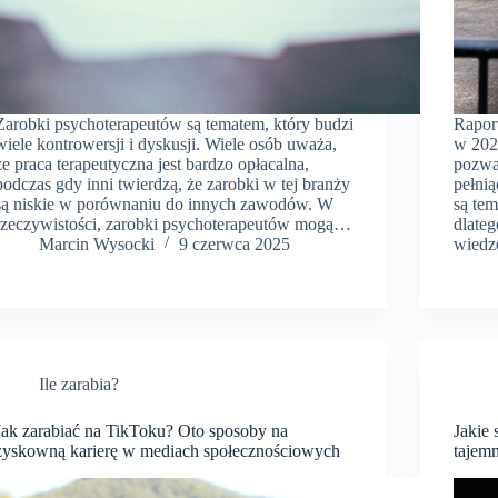
Zarobki psychoterapeutów są tematem, który budzi
Rapor
wiele kontrowersji i dyskusji. Wiele osób uważa,
w 2022
że praca terapeutyczna jest bardzo opłacalna,
pozwa
podczas gdy inni twierdzą, że zarobki w tej branży
pełnią
są niskie w porównaniu do innych zawodów. W
są te
rzeczywistości, zarobki psychoterapeutów mogą…
dlate
Marcin Wysocki
9 czerwca 2025
wied
Ile zarabia?
Jak zarabiać na TikToku? Oto sposoby na
Jakie
zyskowną karierę w mediach społecznościowych
tajemn