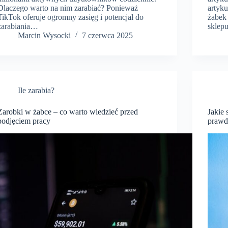
Dlaczego warto na nim zarabiać? Ponieważ
artyk
TikTok oferuje ogromny zasięg i potencjał do
żabek 
zarabiania…
sklep
Marcin Wysocki
7 czerwca 2025
Ile zarabia?
Zarobki w żabce – co warto wiedzieć przed
Jakie 
podjęciem pracy
prawd