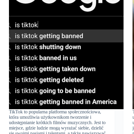
TikTok to popularna platforma społecznościowa,
która umożliwia użytkownikom tworzenie i
udostępnianie krótkich filmów muzycznych. Jest to
miejsce, gdzie ludzie mogą wyrażać siebie, dzielić
się swoimi pasjami i talentami, a także nawiązywać